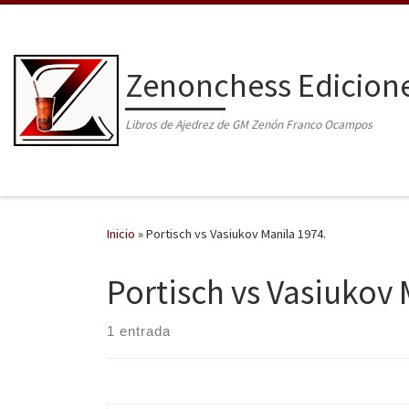
Saltar al contenido
Zenonchess Edicion
Libros de Ajedrez de GM Zenón Franco Ocampos
Inicio
»
Portisch vs Vasiukov Manila 1974.
Portisch vs Vasiukov 
1 entrada