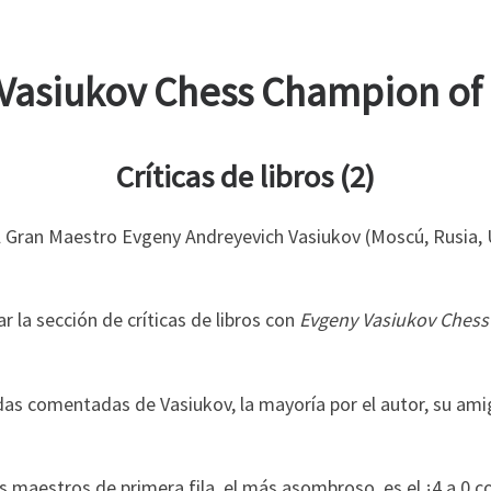
Vasiukov Chess Champion o
Críticas de libros (2)
el Gran Maestro Evgeny Andreyevich Vasiukov (Moscú, Rusia,
la sección de críticas de libros con
Evgeny Vasiukov Ches
idas comentadas de Vasiukov, la mayoría por el autor, su am
os maestros de primera fila, el más asombroso, es el ¡4 a 0 c