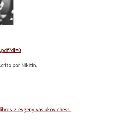
.pdf?dl=0
crito por Nikitin.
libros-2-evgeny-vasiukov-chess-