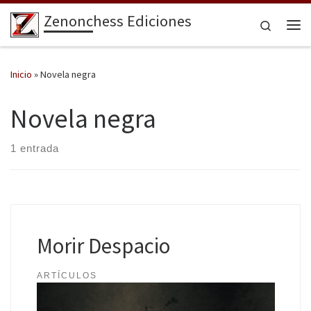
Zenonchess Ediciones
Saltar al contenido
Search
Me
Inicio
»
Novela negra
Novela negra
1 entrada
Morir Despacio
ARTÍCULOS