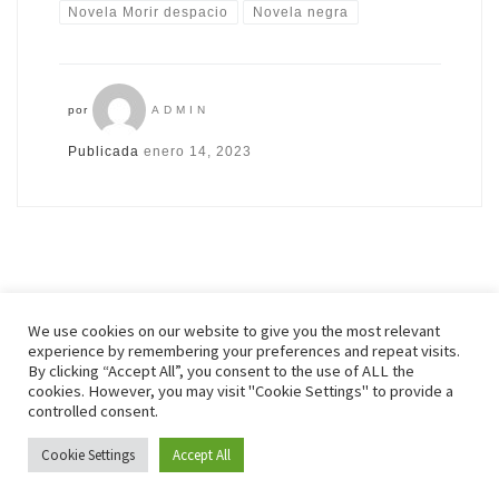
Novela Morir despacio
Novela negra
por
ADMIN
Publicada
enero 14, 2023
We use cookies on our website to give you the most relevant
experience by remembering your preferences and repeat visits.
By clicking “Accept All”, you consent to the use of ALL the
© 2026
Zenonchess Ediciones
– Todos los derechos reservados
cookies. However, you may visit "Cookie Settings" to provide a
Funciona con
WP
– Diseñado con el
Tema Customizr
controlled consent.
Cookie Settings
Accept All