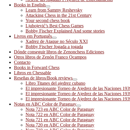
Books in English
Learn from Sammy Reshevsky
Attacking Chess in the 21st Century
Your second chess book
Ljubojević’s Best Chess Games
Bobby Fischer Explained And some stories
Livros em Português
Xadrez de Ataque no Século XXI
Bobby Fischer Jogada a jogada
Dónde conseguir libros de Zenonchess Ediciones
Otros libros de Zenón Franco Ocampos
Contacto
Books in Forward Chess
Libros en Chessable
Reseñas de libros/Book reviews
Libro Titanes del ajedrez cubano
El impresionante Torneo de Ajedrez de las Naciones 19
El impresionante Torneo de Ajedrez de las Naciones 19
El impresionante Torneo de Ajedrez de las Naciones 19
Notas en ABC Color de Paraguay
Nota 723 en ABC Color de Paraguay
Nota 722 en ABC Color de Paraguay
Nota 721 en ABC Color de Paraguay
Nota 720 en ABC Color de Paraguay