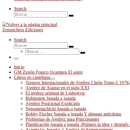
Search
Buscar
Buscar
…
Zenonchess Ediciones
Search
Buscar
Buscar
Buscar
…
Buscar
…
Menú
Inicio
GM Zenón Franco Ocampos El autor
Libros en castellano
Torneos Internacionales de Ajedrez Clarín Tomo I: 1978
Ajedrez de Ataque en el siglo XXI
El ajedrez original de Ljubojevic
Rubinstein Jugada a jugada
Ajedrez Posicional Explicado
Nepomniachtchi Jugada a jugada
Bobby Fischer Jugada a jugada Y algunas anécdotas
Problemas de Ajedrez para Principiantes
Planificación jugada a jugada ¡Primero la idea y después 
Acierte las Jugadas 1 Ajedrez de Entrenamiento