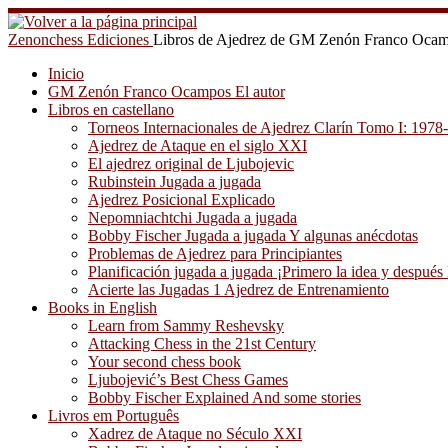
Saltar
al
Zenonchess Ediciones
Libros de Ajedrez de GM Zenón Franco Oca
contenido
Inicio
GM Zenón Franco Ocampos El autor
Libros en castellano
Torneos Internacionales de Ajedrez Clarín Tomo I: 1978
Ajedrez de Ataque en el siglo XXI
El ajedrez original de Ljubojevic
Rubinstein Jugada a jugada
Ajedrez Posicional Explicado
Nepomniachtchi Jugada a jugada
Bobby Fischer Jugada a jugada Y algunas anécdotas
Problemas de Ajedrez para Principiantes
Planificación jugada a jugada ¡Primero la idea y después 
Acierte las Jugadas 1 Ajedrez de Entrenamiento
Books in English
Learn from Sammy Reshevsky
Attacking Chess in the 21st Century
Your second chess book
Ljubojević’s Best Chess Games
Bobby Fischer Explained And some stories
Livros em Português
Xadrez de Ataque no Século XXI