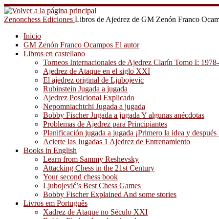
Saltar
al
Zenonchess Ediciones
Libros de Ajedrez de GM Zenón Franco Oca
contenido
Inicio
GM Zenón Franco Ocampos El autor
Libros en castellano
Torneos Internacionales de Ajedrez Clarín Tomo I: 1978
Ajedrez de Ataque en el siglo XXI
El ajedrez original de Ljubojevic
Rubinstein Jugada a jugada
Ajedrez Posicional Explicado
Nepomniachtchi Jugada a jugada
Bobby Fischer Jugada a jugada Y algunas anécdotas
Problemas de Ajedrez para Principiantes
Planificación jugada a jugada ¡Primero la idea y después 
Acierte las Jugadas 1 Ajedrez de Entrenamiento
Books in English
Learn from Sammy Reshevsky
Attacking Chess in the 21st Century
Your second chess book
Ljubojević’s Best Chess Games
Bobby Fischer Explained And some stories
Livros em Português
Xadrez de Ataque no Século XXI