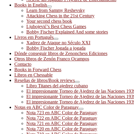
Books in English
Learn from Sammy Reshevsky
Attacking Chess in the 21st Century
Your second chess book
Ljubojević’s Best Chess Games
Bobby Fischer Explained And some stories
Livros em Português
Xadrez de Ataque no Século XXI
Bobby Fischer Jogada a jogada
Dónde conseguir libros de Zenonchess Ediciones
Otros libros de Zenón Franco Ocampos
Contacto
Books in Forward Chess
Libros en Chessable
Reseñas de libros/Book reviews
Libro Titanes del ajedrez cubano
El impresionante Torneo de Ajedrez de las Naciones 19
El impresionante Torneo de Ajedrez de las Naciones 19
El impresionante Torneo de Ajedrez de las Naciones 19
Notas en ABC Color de Paraguay
Nota 723 en ABC Color de Paraguay
Nota 722 en ABC Color de Paraguay
Nota 721 en ABC Color de Paraguay
Nota 720 en ABC Color de Paraguay