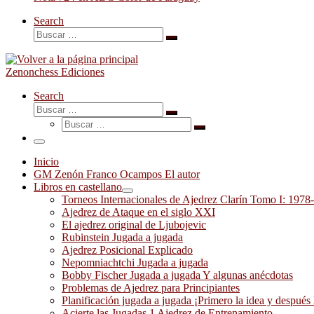
Search
Buscar
Buscar
…
Zenonchess Ediciones
Search
Buscar
Buscar
Buscar
…
Buscar
…
Menú
Inicio
GM Zenón Franco Ocampos El autor
Libros en castellano
Torneos Internacionales de Ajedrez Clarín Tomo I: 1978
Ajedrez de Ataque en el siglo XXI
El ajedrez original de Ljubojevic
Rubinstein Jugada a jugada
Ajedrez Posicional Explicado
Nepomniachtchi Jugada a jugada
Bobby Fischer Jugada a jugada Y algunas anécdotas
Problemas de Ajedrez para Principiantes
Planificación jugada a jugada ¡Primero la idea y después 
Acierte las Jugadas 1 Ajedrez de Entrenamiento