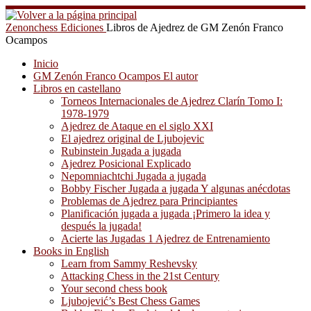
Saltar
al
Zenonchess Ediciones
Libros de Ajedrez de GM Zenón Franco
contenido
Ocampos
Inicio
GM Zenón Franco Ocampos El autor
Libros en castellano
Torneos Internacionales de Ajedrez Clarín Tomo I:
1978-1979
Ajedrez de Ataque en el siglo XXI
El ajedrez original de Ljubojevic
Rubinstein Jugada a jugada
Ajedrez Posicional Explicado
Nepomniachtchi Jugada a jugada
Bobby Fischer Jugada a jugada Y algunas anécdotas
Problemas de Ajedrez para Principiantes
Planificación jugada a jugada ¡Primero la idea y
después la jugada!
Acierte las Jugadas 1 Ajedrez de Entrenamiento
Books in English
Learn from Sammy Reshevsky
Attacking Chess in the 21st Century
Your second chess book
Ljubojević’s Best Chess Games