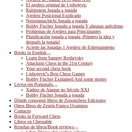
El ajedrez original de Ljubojevic
Rubinstein Jugada a jugada
Ajedrez Posicional Explicado
Nepomniachtchi Jugada a jugada
Bobby Fischer Jugada a jugada Y algunas anécdotas
Problemas de Ajedrez para Principiantes
Planificación jugada a jugada ¡Primero la idea y
después la jugada!
Acierte las Jugadas 1 Ajedrez de Entrenamiento
Books in English
Learn from Sammy Reshevsky
Attacking Chess in the 21st Century
Your second chess book
Ljubojević’s Best Chess Games
Bobby Fischer Explained And some stories
Livros em Português
Xadrez de Ataque no Século XXI
Bobby Fischer Jogada a jogada
Dónde conseguir libros de Zenonchess Ediciones
Otros libros de Zenón Franco Ocampos
Contacto
Books in Forward Chess
Libros en Chessable
Reseñas de libros/Book reviews