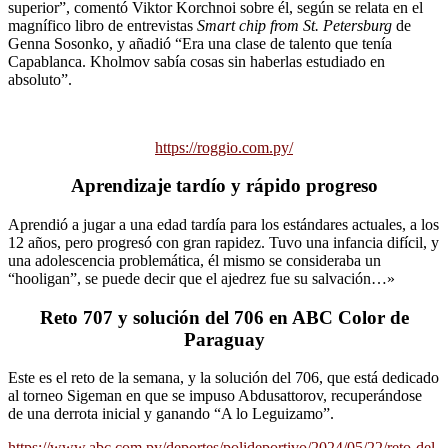
superior”, comentó Viktor Korchnoi sobre él, según se relata en el
magnífico libro de entrevistas
Smart chip from St. Petersburg
de
Genna Sosonko, y añadió “Era una clase de talento que tenía
Capablanca. Kholmov sabía cosas sin haberlas estudiado en
absoluto”.
https://roggio.com.py/
Aprendizaje tardío y rápido progreso
Aprendió a jugar a una edad tardía para los estándares actuales, a los
12 años, pero progresó con gran rapidez. Tuvo una infancia difícil, y
una adolescencia problemática, él mismo se consideraba un
“hooligan”, se puede decir que el ajedrez fue su salvación…»
Reto 707 y solución del 706 en ABC Color de
Paraguay
Este es el reto de la semana, y la solución del 706, que está dedicado
al torneo Sigeman en que se impuso Abdusattorov, recuperándose
de una derrota inicial y ganando “A lo Leguizamo”.
https://www.abc.com.py/deportes/polideportivo/2024/05/22/reto-del-