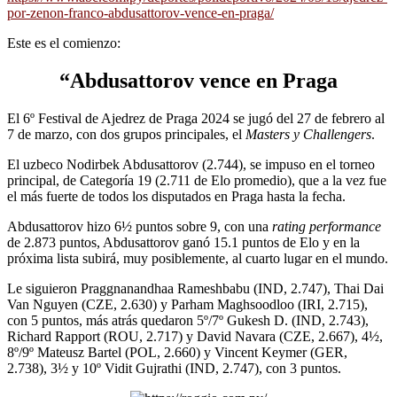
por-zenon-franco-abdusattorov-vence-en-praga/
Este es el comienzo:
“Abdusattorov vence en Praga
El 6º Festival de Ajedrez de Praga 2024 se jugó del 27 de febrero al
7 de marzo, con dos grupos principales, el
Masters y
Challengers
.
El uzbeco Nodirbek Abdusattorov (2.744), se impuso en el torneo
principal, de Categoría 19 (2.711 de Elo promedio), que a la vez fue
el más fuerte de todos los disputados en Praga hasta la fecha.
Abdusattorov hizo 6½ puntos sobre 9, con una
rating performance
de 2.873 puntos, Abdusattorov ganó 15.1 puntos de Elo y en la
próxima lista subirá, muy posiblemente, al cuarto lugar en el mundo.
Le siguieron Praggnanandhaa Rameshbabu (IND, 2.747), Thai Dai
Van Nguyen (CZE, 2.630) y Parham Maghsoodloo (IRI, 2.715),
con 5 puntos, más atrás quedaron 5º/7º Gukesh D. (IND, 2.743),
Richard Rapport (ROU, 2.717) y David Navara (CZE, 2.667), 4½,
8º/9º Mateusz Bartel (POL, 2.660) y Vincent Keymer (GER,
2.738), 3½ y 10º Vidit Gujrathi (IND, 2.747), con 3 puntos.