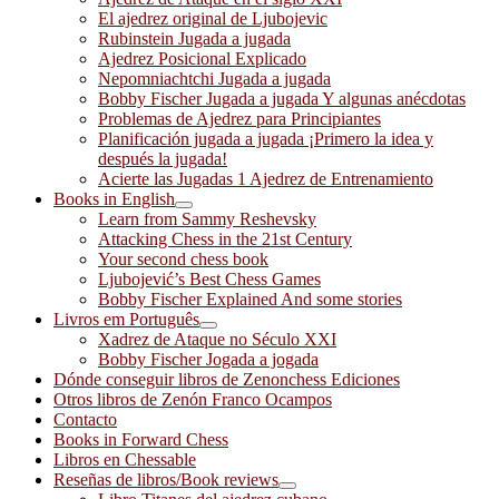
El ajedrez original de Ljubojevic
Rubinstein Jugada a jugada
Ajedrez Posicional Explicado
Nepomniachtchi Jugada a jugada
Bobby Fischer Jugada a jugada Y algunas anécdotas
Problemas de Ajedrez para Principiantes
Planificación jugada a jugada ¡Primero la idea y
después la jugada!
Acierte las Jugadas 1 Ajedrez de Entrenamiento
Books in English
Learn from Sammy Reshevsky
Attacking Chess in the 21st Century
Your second chess book
Ljubojević’s Best Chess Games
Bobby Fischer Explained And some stories
Livros em Português
Xadrez de Ataque no Século XXI
Bobby Fischer Jogada a jogada
Dónde conseguir libros de Zenonchess Ediciones
Otros libros de Zenón Franco Ocampos
Contacto
Books in Forward Chess
Libros en Chessable
Reseñas de libros/Book reviews