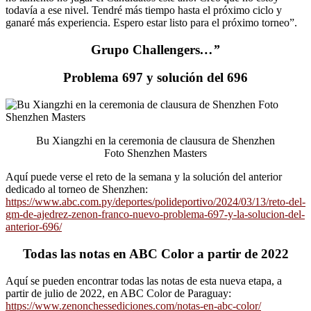
todavía a ese nivel. Tendré más tiempo hasta el próximo ciclo y
ganaré más experiencia. Espero estar listo para el próximo torneo”.
Grupo Challengers
…”
Problema 697 y solución del 696
Bu Xiangzhi en la ceremonia de clausura de Shenzhen
Foto Shenzhen Masters
Aquí puede verse el reto de la semana y la solución del anterior
dedicado al torneo de Shenzhen:
https://www.abc.com.py/deportes/polideportivo/2024/03/13/reto-del-
gm-de-ajedrez-zenon-franco-nuevo-problema-697-y-la-solucion-del-
anterior-696/
Todas las notas en ABC Color a partir de 2022
Aquí se pueden encontrar todas las notas de esta nueva etapa, a
partir de julio de 2022, en ABC Color de Paraguay:
https://www.zenonchessediciones.com/notas-en-abc-color/