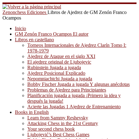
Saltar
al
Zenonchess Ediciones
Libros de Ajedrez de GM Zenón Franco
contenido
Ocampos
Inicio
GM Zenón Franco Ocampos El autor
Libros en castellano
Torneos Internacionales de Ajedrez Clarín Tomo I:
1978-1979
Ajedrez de Ataque en el siglo XXI
El ajedrez original de Ljubojevic
Rubinstein Jugada a jugada
Ajedrez Posicional Explicado
Nepomniachtchi Jugada a jugada
Bobby Fischer Jugada a jugada Y algunas anécdotas
Problemas de Ajedrez para Principiantes
Planificación jugada a jugada ¡Primero la idea y
después la jugada!
Acierte las Jugadas 1 Ajedrez de Entrenamiento
Books in English
Learn from Sammy Reshevsky
Attacking Chess in the 21st Century
Your second chess book
Ljubojević’s Best Chess Games