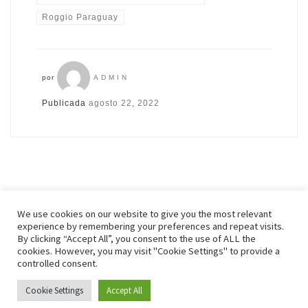
Roggio Paraguay
por
ADMIN
Publicada
agosto 22, 2022
We use cookies on our website to give you the most relevant
experience by remembering your preferences and repeat visits.
By clicking “Accept All”, you consent to the use of ALL the
© 2026
Zenonchess Ediciones
– Todos los derechos reservados
cookies. However, you may visit "Cookie Settings" to provide a
Funciona con
WP
– Diseñado con el
Tema Customizr
controlled consent.
Cookie Settings
Accept All