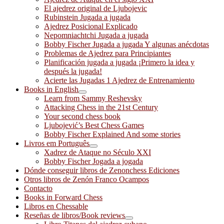
El ajedrez original de Ljubojevic
Rubinstein Jugada a jugada
Ajedrez Posicional Explicado
Nepomniachtchi Jugada a jugada
Bobby Fischer Jugada a jugada Y algunas anécdotas
Problemas de Ajedrez para Principiantes
Planificación jugada a jugada ¡Primero la idea y
después la jugada!
Acierte las Jugadas 1 Ajedrez de Entrenamiento
Books in English
Learn from Sammy Reshevsky
Attacking Chess in the 21st Century
Your second chess book
Ljubojević’s Best Chess Games
Bobby Fischer Explained And some stories
Livros em Português
Xadrez de Ataque no Século XXI
Bobby Fischer Jogada a jogada
Dónde conseguir libros de Zenonchess Ediciones
Otros libros de Zenón Franco Ocampos
Contacto
Books in Forward Chess
Libros en Chessable
Reseñas de libros/Book reviews