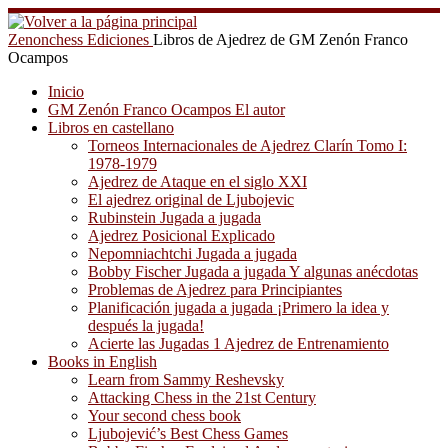
Saltar
al
Zenonchess Ediciones
Libros de Ajedrez de GM Zenón Franco
contenido
Ocampos
Inicio
GM Zenón Franco Ocampos El autor
Libros en castellano
Torneos Internacionales de Ajedrez Clarín Tomo I:
1978-1979
Ajedrez de Ataque en el siglo XXI
El ajedrez original de Ljubojevic
Rubinstein Jugada a jugada
Ajedrez Posicional Explicado
Nepomniachtchi Jugada a jugada
Bobby Fischer Jugada a jugada Y algunas anécdotas
Problemas de Ajedrez para Principiantes
Planificación jugada a jugada ¡Primero la idea y
después la jugada!
Acierte las Jugadas 1 Ajedrez de Entrenamiento
Books in English
Learn from Sammy Reshevsky
Attacking Chess in the 21st Century
Your second chess book
Ljubojević’s Best Chess Games