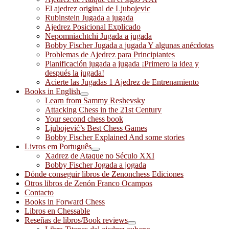
El ajedrez original de Ljubojevic
Rubinstein Jugada a jugada
Ajedrez Posicional Explicado
Nepomniachtchi Jugada a jugada
Bobby Fischer Jugada a jugada Y algunas anécdotas
Problemas de Ajedrez para Principiantes
Planificación jugada a jugada ¡Primero la idea y
después la jugada!
Acierte las Jugadas 1 Ajedrez de Entrenamiento
Books in English
Learn from Sammy Reshevsky
Attacking Chess in the 21st Century
Your second chess book
Ljubojević’s Best Chess Games
Bobby Fischer Explained And some stories
Livros em Português
Xadrez de Ataque no Século XXI
Bobby Fischer Jogada a jogada
Dónde conseguir libros de Zenonchess Ediciones
Otros libros de Zenón Franco Ocampos
Contacto
Books in Forward Chess
Libros en Chessable
Reseñas de libros/Book reviews