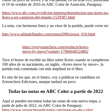
el 19 de octubre de 2016 en ABC Color de Asunción, Paraguay:
https://www.abc.com.py/edicion-impresa/deportes/por-que-keres-no-
llego-a-ser-campeon-del-mundo-1529387.html
La nota, con hermosas fotos y un visor de la partida, puede verse en:
http://www.tabladeflandes.com/zenon2006/zenon_610.html
https://everymanchess.com/products/keres-
move-by-move?variant=17966648524862
Tuve el honor de escribir un libro sobre Keres cuando se cumplieron
100 años de su nacimiento, en inglés, «Keres move by move», la
partida está comentada con más amplitud en el libro.
Es otro de los que, en el futuro, voy a publicar en castellano en
Zenonchess Ediciones, aunque tardará un poco.
Todas las notas en ABC Color a partir de 2022
Aquí se pueden encontrar todas las notas de esta nueva etapa, a
partir de julio de 2022, en ABC Color de Paraguay:
https://www.zenonchessediciones.com/notas-en-abc-color/