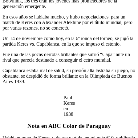
Botvinnik, los tres eran los jóvenes más prometedores de la
generación emergente.
En esos años se hablaba mucho, y hubo negociaciones, para un
match de Keres con Alexander Alekhine por el título mundial, pero
por varias razones, no se concretó.
Un 14 de noviembre como hoy, en la 6ª ronda del torneo, se jugó la
partida Keres vs. Capablanca, en la que se impuso el estonio.
Fue una de las pocas derrotas brillantes que sufrió “Capa” ante un
rival que parecía destinado a conseguir el cetro mundial.
Capablanca estaba mal de salud, su presión alta lastraba su juego, no
obstante, se despidió de forma brillante en la Olimpiada de Buenos
Aires 1939.
Paul
Keres
en
1938
Nota en ABC Color de Paraguay
Hablé un poco de Keres, y de esa partida, en mi nota 610, publicada