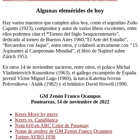
Algunas efemérides de hoy
Hay varios maestros que cumplen años hoy, como el argentino Zoilo
Caputto (1923), compositor y autor de varios libros excelentes, entre
ellos podemos citar el
“
Torneo del Siglo Sesquicentenario”,
dedicado al torneo de Buenos Aires 1960,“El Arte del Estudio”,
“Recuerdos con Jaque”, entre otros, y colaboró activamente con
“
15
Aspirantes al Campeonato Mundial”, el libro de Najdorf sobre
Zúrich 1953.
En otros 14 de noviembre nacieron, entre otros, el polaco Michal
Vladimirovich Krasenkow (1963), el gallego excampeón de España
juvenil Víctor Miguel Lago (1969), la turca Katerina lvovna
Polovnikova / Atalik (1982) y el británico David Howell (1990.
GM Zenón Franco Ocampos
Ponteareas, 14 de noviembre de 2022
Keres Move by move
Keres vs. Capablanca
Nota 610 en ABC Color de Paraguay
Notas de ajedrez de GM Zenón Franco Ocampos
Torneo AVRO 1938