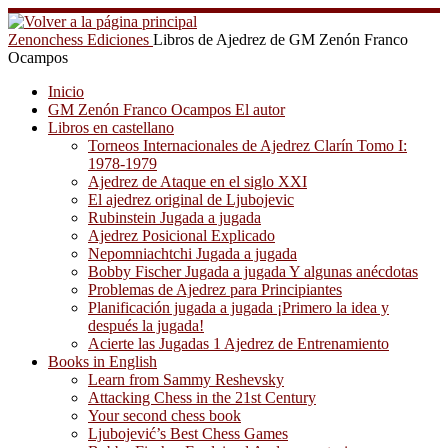
Saltar
al
Zenonchess Ediciones
Libros de Ajedrez de GM Zenón Franco
contenido
Ocampos
Inicio
GM Zenón Franco Ocampos El autor
Libros en castellano
Torneos Internacionales de Ajedrez Clarín Tomo I:
1978-1979
Ajedrez de Ataque en el siglo XXI
El ajedrez original de Ljubojevic
Rubinstein Jugada a jugada
Ajedrez Posicional Explicado
Nepomniachtchi Jugada a jugada
Bobby Fischer Jugada a jugada Y algunas anécdotas
Problemas de Ajedrez para Principiantes
Planificación jugada a jugada ¡Primero la idea y
después la jugada!
Acierte las Jugadas 1 Ajedrez de Entrenamiento
Books in English
Learn from Sammy Reshevsky
Attacking Chess in the 21st Century
Your second chess book
Ljubojević’s Best Chess Games