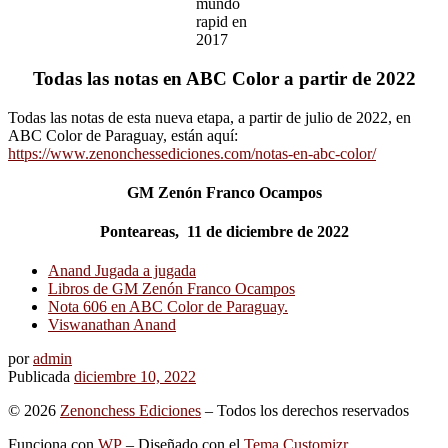
mundo
rapid en
2017
Todas las notas en ABC Color a partir de 2022
Todas las notas de esta nueva etapa, a partir de julio de 2022, en
ABC Color de Paraguay, están aquí:
https://www.zenonchessediciones.com/notas-en-abc-color/
GM Zenón Franco Ocampos
Ponteareas, 11 de diciembre de 2022
Anand Jugada a jugada
Libros de GM Zenón Franco Ocampos
Nota 606 en ABC Color de Paraguay.
Viswanathan Anand
por
admin
Publicada
diciembre 10, 2022
© 2026
Zenonchess Ediciones
– Todos los derechos reservados
Funciona con
WP
– Diseñado con el
Tema Customizr