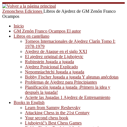
Saltar
al
Zenonchess Ediciones
Libros de Ajedrez de GM Zenón Franco
contenido
Ocampos
Inicio
GM Zenón Franco Ocampos El autor
Libros en castellano
Torneos Internacionales de Ajedrez Clarín Tomo I:
1978-1979
Ajedrez de Ataque en el siglo XXI
El ajedrez original de Ljubojevic
Rubinstein Jugada a jugada
Ajedrez Posicional Explicado
Nepomniachtchi Jugada a jugada
Bobby Fischer Jugada a jugada Y algunas anécdotas
Problemas de Ajedrez para Principiantes
Planificación jugada a jugada ¡Primero la idea y
después la jugada!
Acierte las Jugadas 1 Ajedrez de Entrenamiento
Books in English
Learn from Sammy Reshevsky
Attacking Chess in the 21st Century
Your second chess book
Ljubojević’s Best Chess Games