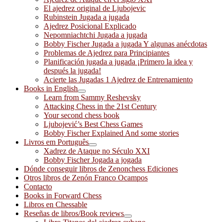
El ajedrez original de Ljubojevic
Rubinstein Jugada a jugada
Ajedrez Posicional Explicado
Nepomniachtchi Jugada a jugada
Bobby Fischer Jugada a jugada Y algunas anécdotas
Problemas de Ajedrez para Principiantes
Planificación jugada a jugada ¡Primero la idea y
después la jugada!
Acierte las Jugadas 1 Ajedrez de Entrenamiento
Books in English
Learn from Sammy Reshevsky
Attacking Chess in the 21st Century
Your second chess book
Ljubojević’s Best Chess Games
Bobby Fischer Explained And some stories
Livros em Português
Xadrez de Ataque no Século XXI
Bobby Fischer Jogada a jogada
Dónde conseguir libros de Zenonchess Ediciones
Otros libros de Zenón Franco Ocampos
Contacto
Books in Forward Chess
Libros en Chessable
Reseñas de libros/Book reviews