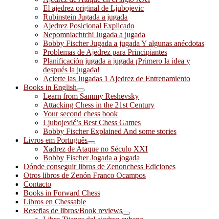
El ajedrez original de Ljubojevic
Rubinstein Jugada a jugada
Ajedrez Posicional Explicado
Nepomniachtchi Jugada a jugada
Bobby Fischer Jugada a jugada Y algunas anécdotas
Problemas de Ajedrez para Principiantes
Planificación jugada a jugada ¡Primero la idea y
después la jugada!
Acierte las Jugadas 1 Ajedrez de Entrenamiento
Books in English
Learn from Sammy Reshevsky
Attacking Chess in the 21st Century
Your second chess book
Ljubojević’s Best Chess Games
Bobby Fischer Explained And some stories
Livros em Português
Xadrez de Ataque no Século XXI
Bobby Fischer Jogada a jogada
Dónde conseguir libros de Zenonchess Ediciones
Otros libros de Zenón Franco Ocampos
Contacto
Books in Forward Chess
Libros en Chessable
Reseñas de libros/Book reviews