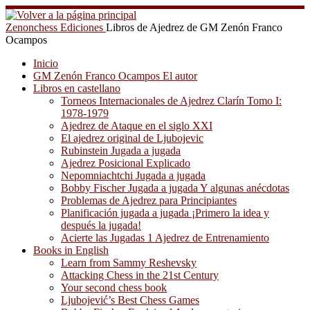
Saltar
al
Zenonchess Ediciones
Libros de Ajedrez de GM Zenón Franco
contenido
Ocampos
Inicio
GM Zenón Franco Ocampos El autor
Libros en castellano
Torneos Internacionales de Ajedrez Clarín Tomo I:
1978-1979
Ajedrez de Ataque en el siglo XXI
El ajedrez original de Ljubojevic
Rubinstein Jugada a jugada
Ajedrez Posicional Explicado
Nepomniachtchi Jugada a jugada
Bobby Fischer Jugada a jugada Y algunas anécdotas
Problemas de Ajedrez para Principiantes
Planificación jugada a jugada ¡Primero la idea y
después la jugada!
Acierte las Jugadas 1 Ajedrez de Entrenamiento
Books in English
Learn from Sammy Reshevsky
Attacking Chess in the 21st Century
Your second chess book
Ljubojević’s Best Chess Games