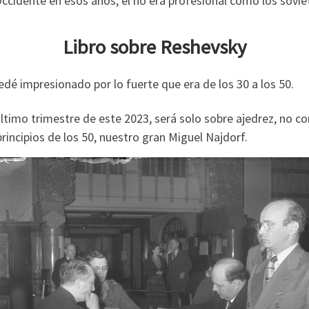
idente en esos años, él no era profesional como los soviét
Libro sobre Reshevsky
quedé impresionado por lo fuerte que era de los 30 a los 50.
último trimestre de este 2023, será solo sobre ajedrez, no c
 principios de los 50, nuestro gran Miguel Najdorf.