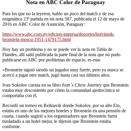
Nota en ABC Color de Paraguay
Para los que no la leyeron, hablo un poco del match y de esa
enigmática 23ª partida en mi nota 587, publicada el 12 de mayo de
2016 en ABC Color de Asunción, Paraguay:
https://www.abc.com.py/edicion-impresa/deportes/botvinnik-
bronstein-moscu-1951-1479175.html
Hoy hay un problema y no se puede ver la nota en Tabla de
Flandes, allí salió publicada la parte final de la nota que no pudo
publicarse en ABC por problemas de espacio, es esta:
«Bronstein siguió siendo un jugador muy fuerte, pero ya nunca se
acercó a jugar otro match, jugó hasta casi sus últimos años.
Ivan Sokolov cuenta en su libro
Ivan´s Chess Journey
que Bronstein
estaba muy descontento por cómo la comunidad ajedrecística se
comportaba con él.
Recordó un torneo en Reikiavik donde Sokolov, por su alto Elo,
estaba en uno de los mejores hoteles y Bronstein en una pensión de
cuarta, cuando sugirió a los organizadores que Bronstein fuera
trasladado a un hotel mejor, le dijeron que Bronstein estaba
conforme.