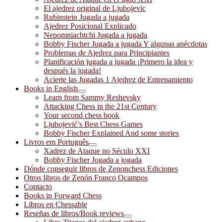
El ajedrez original de Ljubojevic
Rubinstein Jugada a jugada
Ajedrez Posicional Explicado
Nepomniachtchi Jugada a jugada
Bobby Fischer Jugada a jugada Y algunas anécdotas
Problemas de Ajedrez para Principiantes
Planificación jugada a jugada ¡Primero la idea y
después la jugada!
Acierte las Jugadas 1 Ajedrez de Entrenamiento
Books in English
Learn from Sammy Reshevsky
Attacking Chess in the 21st Century
Your second chess book
Ljubojević’s Best Chess Games
Bobby Fischer Explained And some stories
Livros em Português
Xadrez de Ataque no Século XXI
Bobby Fischer Jogada a jogada
Dónde conseguir libros de Zenonchess Ediciones
Otros libros de Zenón Franco Ocampos
Contacto
Books in Forward Chess
Libros en Chessable
Reseñas de libros/Book reviews