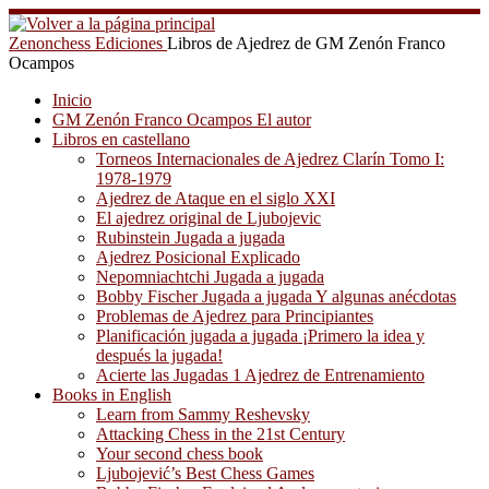
Saltar
al
Zenonchess Ediciones
Libros de Ajedrez de GM Zenón Franco
contenido
Ocampos
Inicio
GM Zenón Franco Ocampos El autor
Libros en castellano
Torneos Internacionales de Ajedrez Clarín Tomo I:
1978-1979
Ajedrez de Ataque en el siglo XXI
El ajedrez original de Ljubojevic
Rubinstein Jugada a jugada
Ajedrez Posicional Explicado
Nepomniachtchi Jugada a jugada
Bobby Fischer Jugada a jugada Y algunas anécdotas
Problemas de Ajedrez para Principiantes
Planificación jugada a jugada ¡Primero la idea y
después la jugada!
Acierte las Jugadas 1 Ajedrez de Entrenamiento
Books in English
Learn from Sammy Reshevsky
Attacking Chess in the 21st Century
Your second chess book
Ljubojević’s Best Chess Games