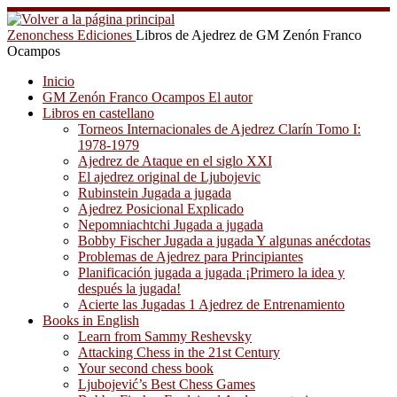
Saltar
al
Zenonchess Ediciones
Libros de Ajedrez de GM Zenón Franco
contenido
Ocampos
Inicio
GM Zenón Franco Ocampos El autor
Libros en castellano
Torneos Internacionales de Ajedrez Clarín Tomo I:
1978-1979
Ajedrez de Ataque en el siglo XXI
El ajedrez original de Ljubojevic
Rubinstein Jugada a jugada
Ajedrez Posicional Explicado
Nepomniachtchi Jugada a jugada
Bobby Fischer Jugada a jugada Y algunas anécdotas
Problemas de Ajedrez para Principiantes
Planificación jugada a jugada ¡Primero la idea y
después la jugada!
Acierte las Jugadas 1 Ajedrez de Entrenamiento
Books in English
Learn from Sammy Reshevsky
Attacking Chess in the 21st Century
Your second chess book
Ljubojević’s Best Chess Games