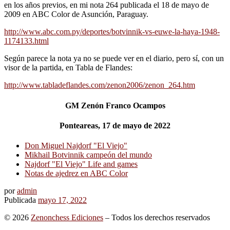
en los años previos, en mi nota 264 publicada el 18 de mayo de
2009 en ABC Color de Asunción, Paraguay.
http://www.abc.com.py/deportes/botvinnik-vs-euwe-la-haya-1948-
1174133.html
Según parece la nota ya no se puede ver en el diario, pero sí, con un
visor de la partida, en Tabla de Flandes:
http://www.tabladeflandes.com/zenon2006/zenon_264.htm
GM Zenón Franco Ocampos
Ponteareas, 17 de mayo de 2022
Don Miguel Najdorf "El Viejo"
Mikhail Botvinnik campeón del mundo
Najdorf "El Viejo" Life and games
Notas de ajedrez en ABC Color
por
admin
Publicada
mayo 17, 2022
© 2026
Zenonchess Ediciones
– Todos los derechos reservados