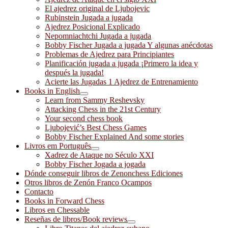
El ajedrez original de Ljubojevic
Rubinstein Jugada a jugada
Ajedrez Posicional Explicado
Nepomniachtchi Jugada a jugada
Bobby Fischer Jugada a jugada Y algunas anécdotas
Problemas de Ajedrez para Principiantes
Planificación jugada a jugada ¡Primero la idea y
después la jugada!
Acierte las Jugadas 1 Ajedrez de Entrenamiento
Books in English
Learn from Sammy Reshevsky
Attacking Chess in the 21st Century
Your second chess book
Ljubojević’s Best Chess Games
Bobby Fischer Explained And some stories
Livros em Português
Xadrez de Ataque no Século XXI
Bobby Fischer Jogada a jogada
Dónde conseguir libros de Zenonchess Ediciones
Otros libros de Zenón Franco Ocampos
Contacto
Books in Forward Chess
Libros en Chessable
Reseñas de libros/Book reviews