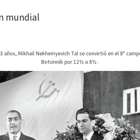
ón mundial
 años, Mikhail Nekhemyevich Tal se convirtió en el 8º campe
Botvinnik por 12½ a 8½ .