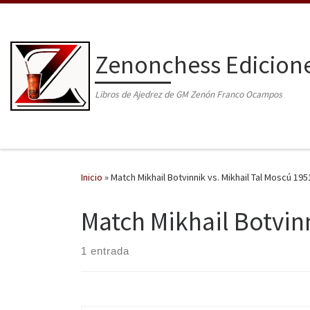
Saltar al contenido
Zenonchess Edicion
Libros de Ajedrez de GM Zenón Franco Ocampos
Inicio
»
Match Mikhail Botvinnik vs. Mikhail Tal Moscú 195
Match Mikhail Botvinn
1 entrada