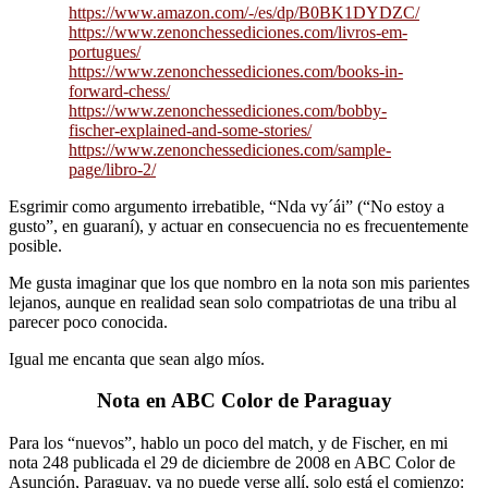
https://www.amazon.com/-/es/dp/B0BK1DYDZC/
https://www.zenonchessediciones.com/livros-em-
portugues/
https://www.zenonchessediciones.com/books-in-
forward-chess/
https://www.zenonchessediciones.com/bobby-
fischer-explained-and-some-stories/
https://www.zenonchessediciones.com/sample-
page/libro-2/
Esgrimir como argumento irrebatible, “Nda vy´ái” (“No estoy a
gusto”, en guaraní), y actuar en consecuencia no es frecuentemente
posible.
Me gusta imaginar que los que nombro en la nota son mis parientes
lejanos, aunque en realidad sean solo compatriotas de una tribu al
parecer poco conocida.
Igual me encanta que sean algo míos.
Nota en ABC Color de Paraguay
Para los “nuevos”, hablo un poco del match, y de Fischer, en mi
nota 248 publicada el 29 de diciembre de 2008 en ABC Color de
Asunción, Paraguay, ya no puede verse allí, solo está el comienzo: