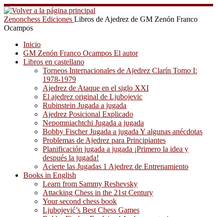
Saltar
al
Zenonchess Ediciones
Libros de Ajedrez de GM Zenón Franco
contenido
Ocampos
Inicio
GM Zenón Franco Ocampos El autor
Libros en castellano
Torneos Internacionales de Ajedrez Clarín Tomo I:
1978-1979
Ajedrez de Ataque en el siglo XXI
El ajedrez original de Ljubojevic
Rubinstein Jugada a jugada
Ajedrez Posicional Explicado
Nepomniachtchi Jugada a jugada
Bobby Fischer Jugada a jugada Y algunas anécdotas
Problemas de Ajedrez para Principiantes
Planificación jugada a jugada ¡Primero la idea y
después la jugada!
Acierte las Jugadas 1 Ajedrez de Entrenamiento
Books in English
Learn from Sammy Reshevsky
Attacking Chess in the 21st Century
Your second chess book
Ljubojević’s Best Chess Games