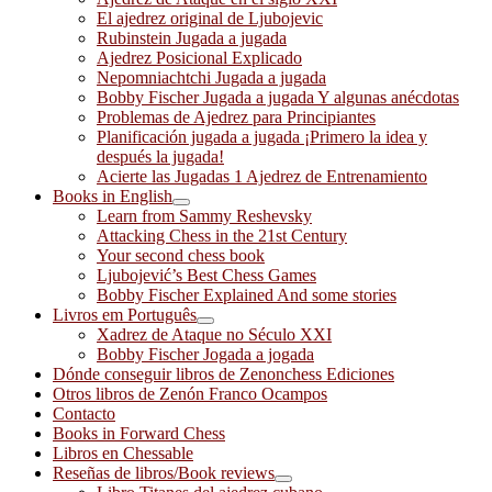
El ajedrez original de Ljubojevic
Rubinstein Jugada a jugada
Ajedrez Posicional Explicado
Nepomniachtchi Jugada a jugada
Bobby Fischer Jugada a jugada Y algunas anécdotas
Problemas de Ajedrez para Principiantes
Planificación jugada a jugada ¡Primero la idea y
después la jugada!
Acierte las Jugadas 1 Ajedrez de Entrenamiento
Books in English
Learn from Sammy Reshevsky
Attacking Chess in the 21st Century
Your second chess book
Ljubojević’s Best Chess Games
Bobby Fischer Explained And some stories
Livros em Português
Xadrez de Ataque no Século XXI
Bobby Fischer Jogada a jogada
Dónde conseguir libros de Zenonchess Ediciones
Otros libros de Zenón Franco Ocampos
Contacto
Books in Forward Chess
Libros en Chessable
Reseñas de libros/Book reviews