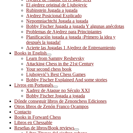
El ajedrez original de Ljubojevic
Rubinstein Jugada a jugada
Ajedrez Posicional Explicado
Nepomniachtchi Jugada a jugada
Bobby Fischer Jugada a jugada Y algunas anécdotas
Problemas de Ajedrez para Principiantes
Planificación jugada a jugada ¡Primero la idea y
después la jugada!
Acierte las Jugadas 1 Ajedrez de Entrenamiento
Books in English
Learn from Sammy Reshevsky
Attacking Chess in the 21st Century
Your second chess book
Ljubojević’s Best Chess Games
Bobby Fischer Explained And some stories
Livros em Português
Xadrez de Ataque no Século XXI
Bobby Fischer Jogada a jogada
Dónde conseguir libros de Zenonchess Ediciones
Otros libros de Zenón Franco Ocampos
Contacto
Books in Forward Chess
Libros en Chessable
Reseñas de libros/Book reviews