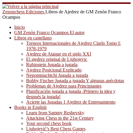
Saltar
al
Zenonchess Ediciones
Libros de Ajedrez de GM Zenón Franco
contenido
Ocampos
Inicio
GM Zenón Franco Ocampos El autor
Libros en castellano
Torneos Internacionales de Ajedrez Clarín Tomo I:
1978-1979
Ajedrez de Ataque en el siglo XXI
El ajedrez original de Ljubojevic
Rubinstein Jugada a jugada
Ajedrez Posicional Explicado
Nepomniachtchi Jugada a jugada
Bobby Fischer Jugada a jugada Y algunas anécdotas
Problemas de Ajedrez para Principiantes
Planificación jugada a jugada ¡Primero la idea y
después la jugada!
Acierte las Jugadas 1 Ajedrez de Entrenamiento
Books in English
Learn from Sammy Reshevsky
Attacking Chess in the 21st Century
Your second chess book
Ljubojević’s Best Chess Games