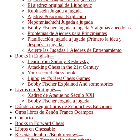
El ajedrez original de Ljubojevic
Rubinstein Jugada a jugada
Ajedrez Posicional Explicado
Nepomniachtchi Jugada a jugada
Bobby Fischer Jugada a jugada Y algunas anécdotas
Problemas de Ajedrez para Principiantes
Planificación jugada a jugada ¡Primero la idea y
después la jugada!
Acierte las Jugadas 1 Ajedrez de Entrenamiento
Books in English
Learn from Sammy Reshevsky
Attacking Chess in the 21st Century
Your second chess book
Ljubojević’s Best Chess Games
Bobby Fischer Explained And some stories
Livros em Português
Xadrez de Ataque no Século XXI
Bobby Fischer Jogada a jogada
Dónde conseguir libros de Zenonchess Ediciones
Otros libros de Zenón Franco Ocampos
Contacto
Books in Forward Chess
Libros en Chessable
Reseñas de libros/Book reviews