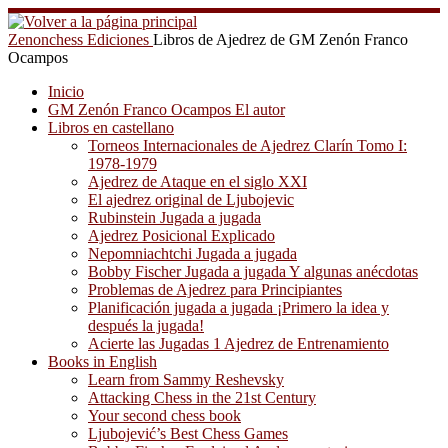
Saltar
al
Zenonchess Ediciones
Libros de Ajedrez de GM Zenón Franco
contenido
Ocampos
Inicio
GM Zenón Franco Ocampos El autor
Libros en castellano
Torneos Internacionales de Ajedrez Clarín Tomo I:
1978-1979
Ajedrez de Ataque en el siglo XXI
El ajedrez original de Ljubojevic
Rubinstein Jugada a jugada
Ajedrez Posicional Explicado
Nepomniachtchi Jugada a jugada
Bobby Fischer Jugada a jugada Y algunas anécdotas
Problemas de Ajedrez para Principiantes
Planificación jugada a jugada ¡Primero la idea y
después la jugada!
Acierte las Jugadas 1 Ajedrez de Entrenamiento
Books in English
Learn from Sammy Reshevsky
Attacking Chess in the 21st Century
Your second chess book
Ljubojević’s Best Chess Games