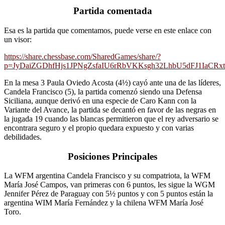
Partida comentada
Esa es la partida que comentamos, puede verse en este enlace con
un visor:
https://share.chessbase.com/SharedGames/share/?
p=JyDaiZGDhfHjs1JPNgZsfaIU6rRbVKKsgh32LhbU5dFJ1IaCRx
En la mesa 3 Paula Oviedo Acosta (4½) cayó ante una de las líderes,
Candela Francisco (5), la partida comenzó siendo una Defensa
Siciliana, aunque derivó en una especie de Caro Kann con la
Variante del Avance, la partida se decantó en favor de las negras en
la jugada 19 cuando las blancas permitieron que el rey adversario se
encontrara seguro y el propio quedara expuesto y con varias
debilidades.
Posiciones Principales
La WFM argentina Candela Francisco y su compatriota, la WFM
María José Campos, van primeras con 6 puntos, les sigue la WGM
Jennifer Pérez de Paraguay con 5½ puntos y con 5 puntos están la
argentina WIM María Fernández y la chilena WFM María José
Toro.