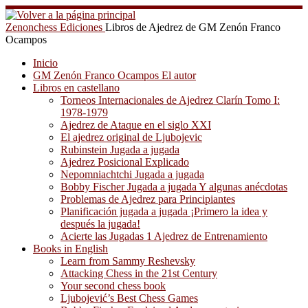
Saltar
al
Zenonchess Ediciones
Libros de Ajedrez de GM Zenón Franco
contenido
Ocampos
Inicio
GM Zenón Franco Ocampos El autor
Libros en castellano
Torneos Internacionales de Ajedrez Clarín Tomo I:
1978-1979
Ajedrez de Ataque en el siglo XXI
El ajedrez original de Ljubojevic
Rubinstein Jugada a jugada
Ajedrez Posicional Explicado
Nepomniachtchi Jugada a jugada
Bobby Fischer Jugada a jugada Y algunas anécdotas
Problemas de Ajedrez para Principiantes
Planificación jugada a jugada ¡Primero la idea y
después la jugada!
Acierte las Jugadas 1 Ajedrez de Entrenamiento
Books in English
Learn from Sammy Reshevsky
Attacking Chess in the 21st Century
Your second chess book
Ljubojević’s Best Chess Games