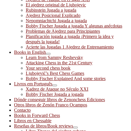
El ajedrez original de Ljubojevic
Rubinstein Jugada a jugada
Ajedrez Posicional Explicado
Nepomniachtchi Jugada a jugada
Bobby Fischer Jugada a jugada Y algunas anécdotas
Problemas de Ajedrez para Principiantes
Planificación jugada a jugada ¡Primero la idea y
después la jugada!
Acierte las Jugadas 1 Ajedrez de Entrenamiento
Books in English
Learn from Sammy Reshevsky
Attacking Chess in the 21st Century
Your second chess book
Ljubojević’s Best Chess Games
Bobby Fischer Explained And some stories
Livros em Português
Xadrez de Ataque no Século XXI
Bobby Fischer Jogada a jogada
Dónde conseguir libros de Zenonchess Ediciones
Otros libros de Zenón Franco Ocampos
Contacto
Books in Forward Chess
Libros en Chessable
Reseñas de libros/Book reviews