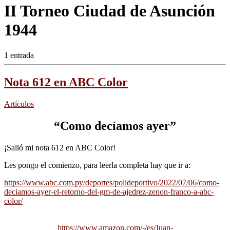
II Torneo Ciudad de Asunción
1944
1 entrada
Nota 612 en ABC Color
Artículos
“Como decíamos ayer”
¡Salió mi nota 612 en ABC Color!
Les pongo el comienzo, para leerla completa hay que ir a:
https://www.abc.com.py/deportes/polideportivo/2022/07/06/como-
deciamos-ayer-el-retorno-del-gm-de-ajedrez-zenon-franco-a-abc-
color/
https://www.amazon.com/-/es/Juan-