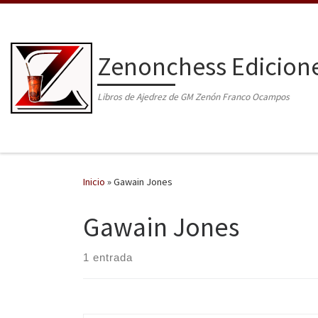
Saltar al contenido
Zenonchess Edicion
Libros de Ajedrez de GM Zenón Franco Ocampos
Inicio
»
Gawain Jones
Gawain Jones
1 entrada