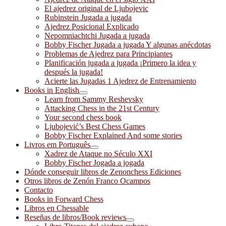
El ajedrez original de Ljubojevic
Rubinstein Jugada a jugada
Ajedrez Posicional Explicado
Nepomniachtchi Jugada a jugada
Bobby Fischer Jugada a jugada Y algunas anécdotas
Problemas de Ajedrez para Principiantes
Planificación jugada a jugada ¡Primero la idea y
después la jugada!
Acierte las Jugadas 1 Ajedrez de Entrenamiento
Books in English
Learn from Sammy Reshevsky
Attacking Chess in the 21st Century
Your second chess book
Ljubojević’s Best Chess Games
Bobby Fischer Explained And some stories
Livros em Português
Xadrez de Ataque no Século XXI
Bobby Fischer Jogada a jogada
Dónde conseguir libros de Zenonchess Ediciones
Otros libros de Zenón Franco Ocampos
Contacto
Books in Forward Chess
Libros en Chessable
Reseñas de libros/Book reviews