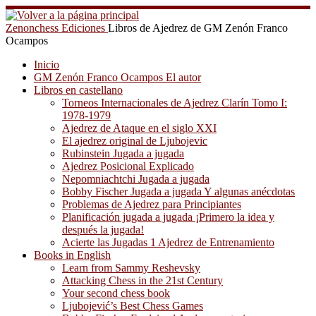
Saltar
al
Zenonchess Ediciones
Libros de Ajedrez de GM Zenón Franco
contenido
Ocampos
Inicio
GM Zenón Franco Ocampos El autor
Libros en castellano
Torneos Internacionales de Ajedrez Clarín Tomo I:
1978-1979
Ajedrez de Ataque en el siglo XXI
El ajedrez original de Ljubojevic
Rubinstein Jugada a jugada
Ajedrez Posicional Explicado
Nepomniachtchi Jugada a jugada
Bobby Fischer Jugada a jugada Y algunas anécdotas
Problemas de Ajedrez para Principiantes
Planificación jugada a jugada ¡Primero la idea y
después la jugada!
Acierte las Jugadas 1 Ajedrez de Entrenamiento
Books in English
Learn from Sammy Reshevsky
Attacking Chess in the 21st Century
Your second chess book
Ljubojević’s Best Chess Games