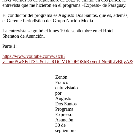
entrevista que me hicieron en el programa «Express» de Paraguay.
El conductor del programa es Augusto Dos Santos, que es, además,
el Gerente Periodístico del Grupo Nación Media.
La entrevista se grabó el lunes 19 de septiembre en el Hotel
Sheraton de Asunción.
Parte 1:
https://www.youtube.com/watch?
v=mu0SwSFdTXU&list=RDCMUC9FQShRxvepLNn6lLfvBhyA&sta
Zenón
Franco
entrevistado
por
Augusto
Dos Santos
Programa
Expresso.
Asunción,
30 de
septiembre