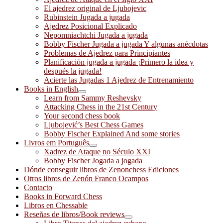
El ajedrez original de Ljubojevic
Rubinstein Jugada a jugada
Ajedrez Posicional Explicado
Nepomniachtchi Jugada a jugada
Bobby Fischer Jugada a jugada Y algunas anécdotas
Problemas de Ajedrez para Principiantes
Planificación jugada a jugada ¡Primero la idea y
después la jugada!
Acierte las Jugadas 1 Ajedrez de Entrenamiento
Books in English
Learn from Sammy Reshevsky
Attacking Chess in the 21st Century
Your second chess book
Ljubojević’s Best Chess Games
Bobby Fischer Explained And some stories
Livros em Português
Xadrez de Ataque no Século XXI
Bobby Fischer Jogada a jogada
Dónde conseguir libros de Zenonchess Ediciones
Otros libros de Zenón Franco Ocampos
Contacto
Books in Forward Chess
Libros en Chessable
Reseñas de libros/Book reviews