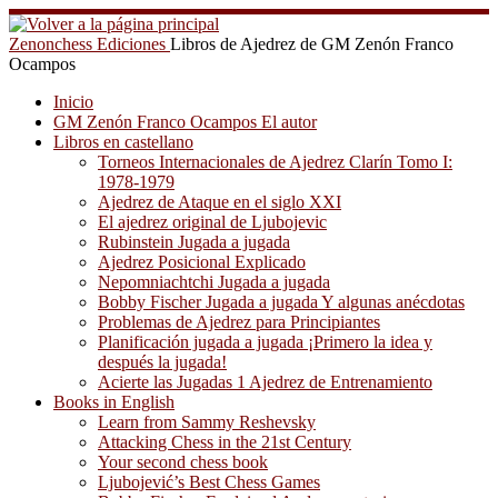
Saltar
al
Zenonchess Ediciones
Libros de Ajedrez de GM Zenón Franco
contenido
Ocampos
Inicio
GM Zenón Franco Ocampos El autor
Libros en castellano
Torneos Internacionales de Ajedrez Clarín Tomo I:
1978-1979
Ajedrez de Ataque en el siglo XXI
El ajedrez original de Ljubojevic
Rubinstein Jugada a jugada
Ajedrez Posicional Explicado
Nepomniachtchi Jugada a jugada
Bobby Fischer Jugada a jugada Y algunas anécdotas
Problemas de Ajedrez para Principiantes
Planificación jugada a jugada ¡Primero la idea y
después la jugada!
Acierte las Jugadas 1 Ajedrez de Entrenamiento
Books in English
Learn from Sammy Reshevsky
Attacking Chess in the 21st Century
Your second chess book
Ljubojević’s Best Chess Games