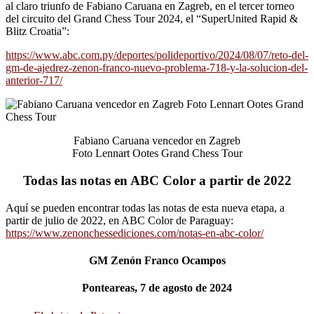
al claro triunfo de Fabiano Caruana en Zagreb, en el tercer torneo
del circuito del Grand Chess Tour 2024, el “SuperUnited Rapid &
Blitz Croatia”:
https://www.abc.com.py/deportes/polideportivo/2024/08/07/reto-del-
gm-de-ajedrez-zenon-franco-nuevo-problema-718-y-la-solucion-del-
anterior-717/
Fabiano Caruana vencedor en Zagreb
Foto Lennart Ootes Grand Chess Tour
Todas las notas en ABC Color a partir de 2022
Aquí se pueden encontrar todas las notas de esta nueva etapa, a
partir de julio de 2022, en ABC Color de Paraguay:
https://www.zenonchessediciones.com/notas-en-abc-color/
GM Zenón Franco Ocampos
Ponteareas, 7 de agosto de 2024