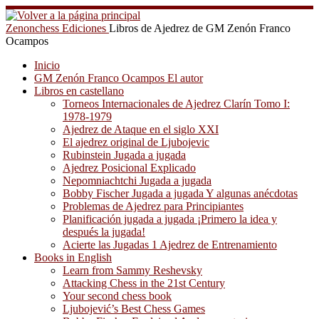
Saltar
al
Zenonchess Ediciones
Libros de Ajedrez de GM Zenón Franco
contenido
Ocampos
Inicio
GM Zenón Franco Ocampos El autor
Libros en castellano
Torneos Internacionales de Ajedrez Clarín Tomo I:
1978-1979
Ajedrez de Ataque en el siglo XXI
El ajedrez original de Ljubojevic
Rubinstein Jugada a jugada
Ajedrez Posicional Explicado
Nepomniachtchi Jugada a jugada
Bobby Fischer Jugada a jugada Y algunas anécdotas
Problemas de Ajedrez para Principiantes
Planificación jugada a jugada ¡Primero la idea y
después la jugada!
Acierte las Jugadas 1 Ajedrez de Entrenamiento
Books in English
Learn from Sammy Reshevsky
Attacking Chess in the 21st Century
Your second chess book
Ljubojević’s Best Chess Games