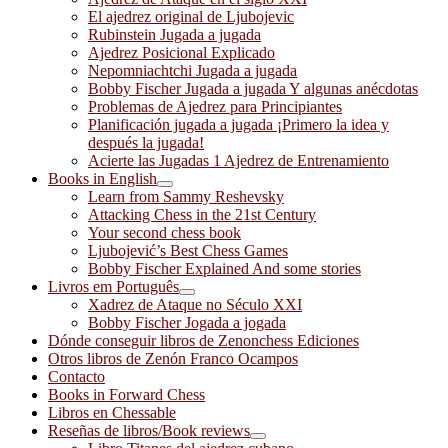
El ajedrez original de Ljubojevic
Rubinstein Jugada a jugada
Ajedrez Posicional Explicado
Nepomniachtchi Jugada a jugada
Bobby Fischer Jugada a jugada Y algunas anécdotas
Problemas de Ajedrez para Principiantes
Planificación jugada a jugada ¡Primero la idea y
después la jugada!
Acierte las Jugadas 1 Ajedrez de Entrenamiento
Books in English
Learn from Sammy Reshevsky
Attacking Chess in the 21st Century
Your second chess book
Ljubojević’s Best Chess Games
Bobby Fischer Explained And some stories
Livros em Português
Xadrez de Ataque no Século XXI
Bobby Fischer Jogada a jogada
Dónde conseguir libros de Zenonchess Ediciones
Otros libros de Zenón Franco Ocampos
Contacto
Books in Forward Chess
Libros en Chessable
Reseñas de libros/Book reviews