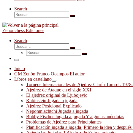
Search
Buscar
Buscar
…
Zenonchess Ediciones
Search
Buscar
Buscar
Buscar
…
Buscar
…
Menú
Inicio
GM Zenón Franco Ocampos El autor
Libros en castellano
Torneos Internacionales de Ajedrez Clarín Tomo I: 1978
Ajedrez de Ataque en el siglo XXI
El ajedrez original de Ljubojevic
Rubinstein Jugada a jugada
Ajedrez Posicional Explicado
Nepomniachtchi Jugada a jugada
Bobby Fischer Jugada a jugada Y algunas anécdotas
Problemas de Ajedrez para Principiantes
Planificación jugada a jugada ¡Primero la idea y después 
Acierte las Jugadas 1 Ajedrez de Entrenamiento