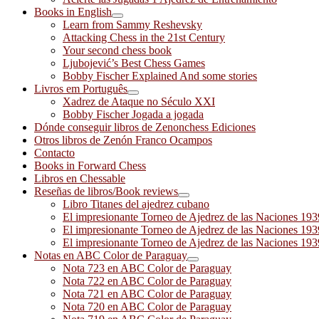
Books in English
Learn from Sammy Reshevsky
Attacking Chess in the 21st Century
Your second chess book
Ljubojević’s Best Chess Games
Bobby Fischer Explained And some stories
Livros em Português
Xadrez de Ataque no Século XXI
Bobby Fischer Jogada a jogada
Dónde conseguir libros de Zenonchess Ediciones
Otros libros de Zenón Franco Ocampos
Contacto
Books in Forward Chess
Libros en Chessable
Reseñas de libros/Book reviews
Libro Titanes del ajedrez cubano
El impresionante Torneo de Ajedrez de las Naciones 19
El impresionante Torneo de Ajedrez de las Naciones 19
El impresionante Torneo de Ajedrez de las Naciones 19
Notas en ABC Color de Paraguay
Nota 723 en ABC Color de Paraguay
Nota 722 en ABC Color de Paraguay
Nota 721 en ABC Color de Paraguay
Nota 720 en ABC Color de Paraguay