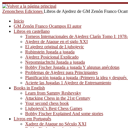
Saltar
al
Zenonchess Ediciones
Libros de Ajedrez de GM Zenón Franco Oca
contenido
Inicio
GM Zenón Franco Ocampos El autor
Libros en castellano
Torneos Internacionales de Ajedrez Clarín Tomo I: 1978
Ajedrez de Ataque en el siglo XXI
El ajedrez original de Ljubojevic
Rubinstein Jugada a jugada
Ajedrez Posicional Explicado
Nepomniachtchi Jugada a jugada
Bobby Fischer Jugada a jugada Y algunas anécdotas
Problemas de Ajedrez para Principiantes
Planificación jugada a jugada ¡Primero la idea y después 
Acierte las Jugadas 1 Ajedrez de Entrenamiento
Books in English
Learn from Sammy Reshevsky
Attacking Chess in the 21st Century
Your second chess book
Ljubojević’s Best Chess Games
Bobby Fischer Explained And some stories
Livros em Português
Xadrez de Ataque no Século XXI