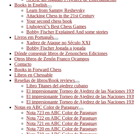
Books in English
Learn from Sammy Reshevsky
Attacking Chess in the 21st Century
Your second chess book
Ljubojević’s Best Chess Games
Bobby Fischer Explained And some stories
Livros em Português
Xadrez de Ataque no Século XXI
Bobby Fischer Jogada a jogada
Dónde conseguir libros de Zenonchess Ediciones
Otros libros de Zenón Franco Ocampos
Contacto
Books in Forward Chess
Libros en Chessable
Reseñas de libros/Book reviews
Libro Titanes del ajedrez cubano
El impresionante Torneo de Ajedrez de las Naciones 19
El impresionante Torneo de Ajedrez de las Naciones 19
El impresionante Torneo de Ajedrez de las Naciones 19
Notas en ABC Color de Paraguay
Nota 723 en ABC Color de Paraguay
Nota 722 en ABC Color de Paraguay
Nota 721 en ABC Color de Paraguay
Nota 720 en ABC Color de Paraguay