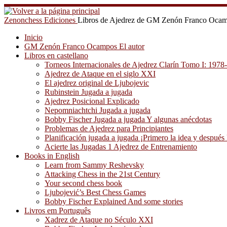
Saltar
al
Zenonchess Ediciones
Libros de Ajedrez de GM Zenón Franco Oca
contenido
Inicio
GM Zenón Franco Ocampos El autor
Libros en castellano
Torneos Internacionales de Ajedrez Clarín Tomo I: 1978
Ajedrez de Ataque en el siglo XXI
El ajedrez original de Ljubojevic
Rubinstein Jugada a jugada
Ajedrez Posicional Explicado
Nepomniachtchi Jugada a jugada
Bobby Fischer Jugada a jugada Y algunas anécdotas
Problemas de Ajedrez para Principiantes
Planificación jugada a jugada ¡Primero la idea y después 
Acierte las Jugadas 1 Ajedrez de Entrenamiento
Books in English
Learn from Sammy Reshevsky
Attacking Chess in the 21st Century
Your second chess book
Ljubojević’s Best Chess Games
Bobby Fischer Explained And some stories
Livros em Português
Xadrez de Ataque no Século XXI