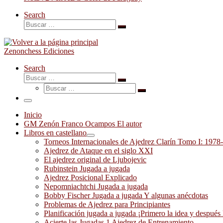
Search
Buscar
Buscar
…
Zenonchess Ediciones
Search
Buscar
Buscar
Buscar
…
Buscar
…
Menú
Inicio
GM Zenón Franco Ocampos El autor
Libros en castellano
Torneos Internacionales de Ajedrez Clarín Tomo I: 1978
Ajedrez de Ataque en el siglo XXI
El ajedrez original de Ljubojevic
Rubinstein Jugada a jugada
Ajedrez Posicional Explicado
Nepomniachtchi Jugada a jugada
Bobby Fischer Jugada a jugada Y algunas anécdotas
Problemas de Ajedrez para Principiantes
Planificación jugada a jugada ¡Primero la idea y después 
Acierte las Jugadas 1 Ajedrez de Entrenamiento