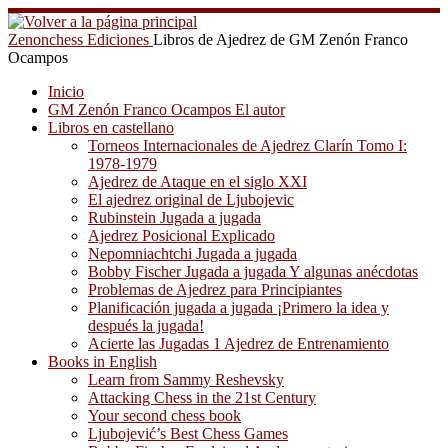
Saltar
al
Zenonchess Ediciones
Libros de Ajedrez de GM Zenón Franco
contenido
Ocampos
Inicio
GM Zenón Franco Ocampos El autor
Libros en castellano
Torneos Internacionales de Ajedrez Clarín Tomo I:
1978-1979
Ajedrez de Ataque en el siglo XXI
El ajedrez original de Ljubojevic
Rubinstein Jugada a jugada
Ajedrez Posicional Explicado
Nepomniachtchi Jugada a jugada
Bobby Fischer Jugada a jugada Y algunas anécdotas
Problemas de Ajedrez para Principiantes
Planificación jugada a jugada ¡Primero la idea y
después la jugada!
Acierte las Jugadas 1 Ajedrez de Entrenamiento
Books in English
Learn from Sammy Reshevsky
Attacking Chess in the 21st Century
Your second chess book
Ljubojević’s Best Chess Games