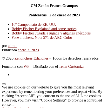
GM Zenón Franco Ocampos
Ponteareas, 2 de enero de 2023
16º Campeonato de EE. UU.
Bobby Fischer Explained and some stories
Bobby Fischer Jugada a jugada y algunas anécdotas
Forwardchess. Nota 571 de ABC Color
por
admin
Publicada
enero 2, 2023
© 2026
Zenonchess Ediciones
– Todos los derechos reservados
Funciona con
WP
– Diseñado con el
Tema Customizr
We use cookies on our website to give you the most relevant
experience by remembering your preferences and repeat visits. By
clicking “Accept All”, you consent to the use of ALL the cookies.
However, you may visit "Cookie Settings" to provide a controlled
consent.