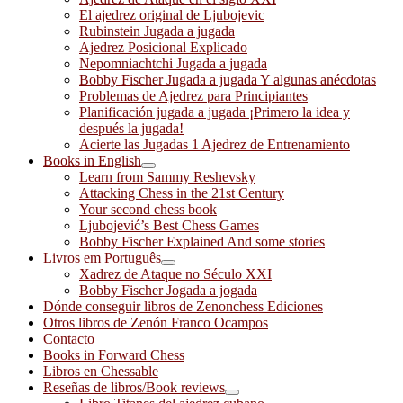
El ajedrez original de Ljubojevic
Rubinstein Jugada a jugada
Ajedrez Posicional Explicado
Nepomniachtchi Jugada a jugada
Bobby Fischer Jugada a jugada Y algunas anécdotas
Problemas de Ajedrez para Principiantes
Planificación jugada a jugada ¡Primero la idea y
después la jugada!
Acierte las Jugadas 1 Ajedrez de Entrenamiento
Books in English
Learn from Sammy Reshevsky
Attacking Chess in the 21st Century
Your second chess book
Ljubojević’s Best Chess Games
Bobby Fischer Explained And some stories
Livros em Português
Xadrez de Ataque no Século XXI
Bobby Fischer Jogada a jogada
Dónde conseguir libros de Zenonchess Ediciones
Otros libros de Zenón Franco Ocampos
Contacto
Books in Forward Chess
Libros en Chessable
Reseñas de libros/Book reviews