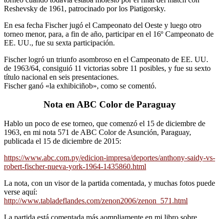
Reshevsky de 1961, patrocinado por los Piatigorsky.
En esa fecha Fischer jugó el Campeonato del Oeste y luego otro
torneo menor, para, a fin de año, participar en el 16º Campeonato de
EE. UU., fue su sexta participación.
Fischer logró un triunfo asombroso en el Campeonato de EE. UU.
de 1963/64, consiguió 11 victorias sobre 11 posibles, y fue su sexto
título nacional en seis presentaciones.
Fischer ganó «la exhibiciñob», como se comentó.
Nota en ABC Color de Paraguay
Hablo un poco de ese torneo, que comenzó el 15 de diciembre de
1963, en mi nota 571 de ABC Color de Asunción, Paraguay,
publicada el 15 de diciembre de 2015:
https://www.abc.com.py/edicion-impresa/deportes/anthony-saidy-vs-
robert-fischer-nueva-york-1964-1435860.html
La nota, con un visor de la partida comentada, y muchas fotos puede
verse aquí:
http://www.tabladeflandes.com/zenon2006/zenon_571.html
La partida está comentada más aompliamente en mi libro sobre