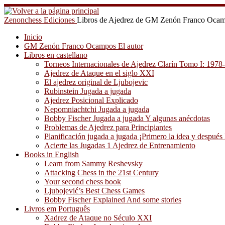
Saltar
al
Zenonchess Ediciones
Libros de Ajedrez de GM Zenón Franco Oca
contenido
Inicio
GM Zenón Franco Ocampos El autor
Libros en castellano
Torneos Internacionales de Ajedrez Clarín Tomo I: 1978
Ajedrez de Ataque en el siglo XXI
El ajedrez original de Ljubojevic
Rubinstein Jugada a jugada
Ajedrez Posicional Explicado
Nepomniachtchi Jugada a jugada
Bobby Fischer Jugada a jugada Y algunas anécdotas
Problemas de Ajedrez para Principiantes
Planificación jugada a jugada ¡Primero la idea y después 
Acierte las Jugadas 1 Ajedrez de Entrenamiento
Books in English
Learn from Sammy Reshevsky
Attacking Chess in the 21st Century
Your second chess book
Ljubojević’s Best Chess Games
Bobby Fischer Explained And some stories
Livros em Português
Xadrez de Ataque no Século XXI