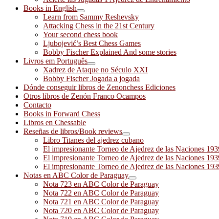
Books in English
Learn from Sammy Reshevsky
Attacking Chess in the 21st Century
Your second chess book
Ljubojević’s Best Chess Games
Bobby Fischer Explained And some stories
Livros em Português
Xadrez de Ataque no Século XXI
Bobby Fischer Jogada a jogada
Dónde conseguir libros de Zenonchess Ediciones
Otros libros de Zenón Franco Ocampos
Contacto
Books in Forward Chess
Libros en Chessable
Reseñas de libros/Book reviews
Libro Titanes del ajedrez cubano
El impresionante Torneo de Ajedrez de las Naciones 19
El impresionante Torneo de Ajedrez de las Naciones 19
El impresionante Torneo de Ajedrez de las Naciones 19
Notas en ABC Color de Paraguay
Nota 723 en ABC Color de Paraguay
Nota 722 en ABC Color de Paraguay
Nota 721 en ABC Color de Paraguay
Nota 720 en ABC Color de Paraguay