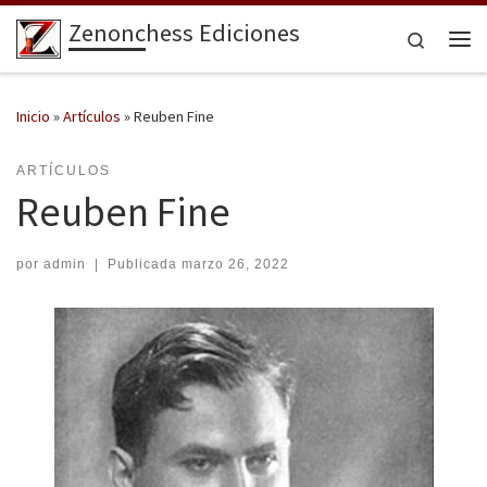
Zenonchess Ediciones
Saltar al contenido
Search
Me
Inicio
»
Artículos
»
Reuben Fine
ARTÍCULOS
Reuben Fine
por
admin
|
Publicada
marzo 26, 2022