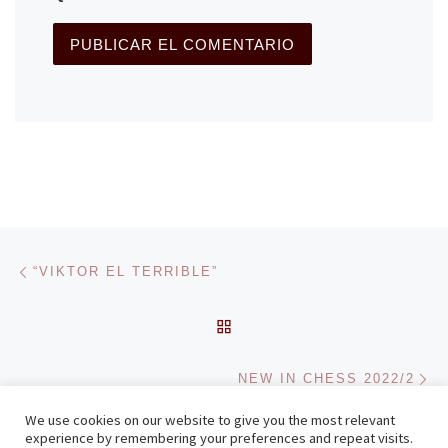
Navegación de entradas
Entrada anterior
“VIKTOR EL TERRIBLE”
VOLVER A LA LISTA DE 
En
NEW IN CHESS 2022/2
We use cookies on our website to give you the most relevant
experience by remembering your preferences and repeat visits.