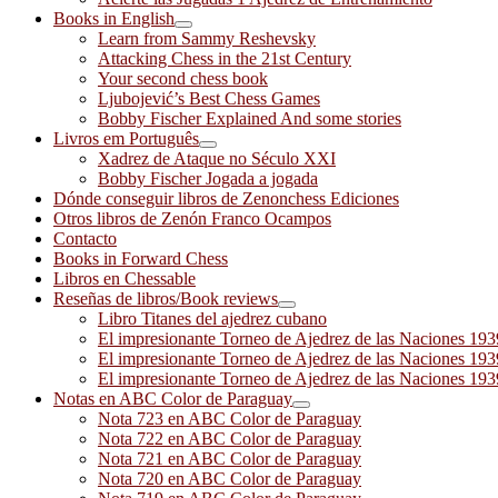
Books in English
Learn from Sammy Reshevsky
Attacking Chess in the 21st Century
Your second chess book
Ljubojević’s Best Chess Games
Bobby Fischer Explained And some stories
Livros em Português
Xadrez de Ataque no Século XXI
Bobby Fischer Jogada a jogada
Dónde conseguir libros de Zenonchess Ediciones
Otros libros de Zenón Franco Ocampos
Contacto
Books in Forward Chess
Libros en Chessable
Reseñas de libros/Book reviews
Libro Titanes del ajedrez cubano
El impresionante Torneo de Ajedrez de las Naciones 19
El impresionante Torneo de Ajedrez de las Naciones 19
El impresionante Torneo de Ajedrez de las Naciones 19
Notas en ABC Color de Paraguay
Nota 723 en ABC Color de Paraguay
Nota 722 en ABC Color de Paraguay
Nota 721 en ABC Color de Paraguay
Nota 720 en ABC Color de Paraguay