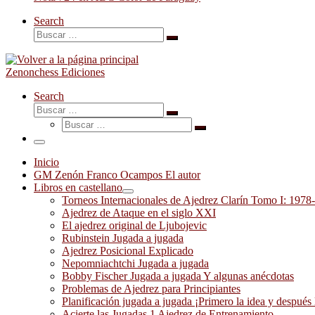
Search
Buscar
Buscar
…
Zenonchess Ediciones
Search
Buscar
Buscar
Buscar
…
Buscar
…
Menú
Inicio
GM Zenón Franco Ocampos El autor
Libros en castellano
Torneos Internacionales de Ajedrez Clarín Tomo I: 1978
Ajedrez de Ataque en el siglo XXI
El ajedrez original de Ljubojevic
Rubinstein Jugada a jugada
Ajedrez Posicional Explicado
Nepomniachtchi Jugada a jugada
Bobby Fischer Jugada a jugada Y algunas anécdotas
Problemas de Ajedrez para Principiantes
Planificación jugada a jugada ¡Primero la idea y después 
Acierte las Jugadas 1 Ajedrez de Entrenamiento