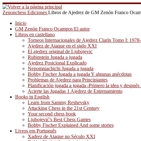
Saltar
al
Zenonchess Ediciones
Libros de Ajedrez de GM Zenón Franco Oca
contenido
Inicio
GM Zenón Franco Ocampos El autor
Libros en castellano
Torneos Internacionales de Ajedrez Clarín Tomo I: 1978
Ajedrez de Ataque en el siglo XXI
El ajedrez original de Ljubojevic
Rubinstein Jugada a jugada
Ajedrez Posicional Explicado
Nepomniachtchi Jugada a jugada
Bobby Fischer Jugada a jugada Y algunas anécdotas
Problemas de Ajedrez para Principiantes
Planificación jugada a jugada ¡Primero la idea y después 
Acierte las Jugadas 1 Ajedrez de Entrenamiento
Books in English
Learn from Sammy Reshevsky
Attacking Chess in the 21st Century
Your second chess book
Ljubojević’s Best Chess Games
Bobby Fischer Explained And some stories
Livros em Português
Xadrez de Ataque no Século XXI