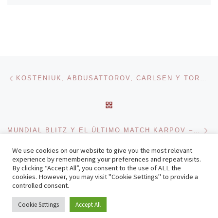
Navegación de entradas
Entrada anterior
KOSTENIUK, ABDUSATTOROV, CARLSEN Y TORNEO DE CANDIDATOS
VOLVER A LA LISTA DE 
En
MUNDIAL BLITZ Y EL ÚLTIMO MATCH KARPOV – KASPAROV
We use cookies on our website to give you the most relevant
experience by remembering your preferences and repeat visits.
By clicking “Accept All”, you consent to the use of ALL the
© 2026
Zenonchess Ediciones
– Todos los derechos reservados
cookies. However, you may visit "Cookie Settings" to provide a
Funciona con
WP
– Diseñado con el
Tema Customizr
controlled consent.
Cookie Settings
Accept All