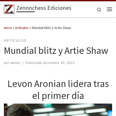
Zenonchess Ediciones
Saltar al contenido
Search
Me
Inicio
»
Artículos
»
Mundial blitz y Artie Shaw
ARTÍCULOS
Mundial blitz y Artie Shaw
por
admin
|
Publicada
diciembre 30, 2021
Levon Aronian lidera tras
el primer día