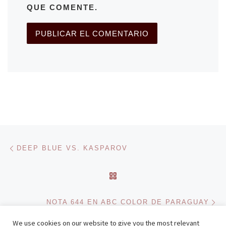
QUE COMENTE.
Navegación de entradas
Entrada anterior
DEEP BLUE VS. KASPAROV
VOLVER A LA LISTA DE 
En
NOTA 644 EN ABC COLOR DE PARAGUAY
We use cookies on our website to give you the most relevant