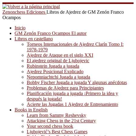
Saltar
al
Zenonchess Ediciones
Libros de Ajedrez de GM Zenón Franco
contenido
Ocampos
Inicio
GM Zenón Franco Ocampos El autor
Libros en castellano
Torneos Internacionales de Ajedrez Clarín Tomo I:
1978-1979
Ajedrez de Ataque en el siglo XXI
El ajedrez original de Ljubojevic
Rubinstein Jugada a jugada
Ajedrez Posicional Explicado
Nepomniachtchi Jugada a jugada
Bobby Fischer Jugada a jugada Y algunas anécdotas
Problemas de Ajedrez para Principiantes
Planificación jugada a jugada ¡Primero la idea y
después la jugada!
Acierte las Jugadas 1 Ajedrez de Entrenamiento
Books in English
Learn from Sammy Reshevsky
Attacking Chess in the 21st Century
Your second chess book
Ljubojević’s Best Chess Games