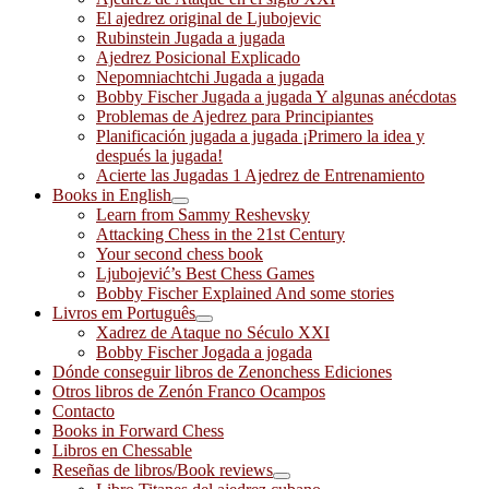
El ajedrez original de Ljubojevic
Rubinstein Jugada a jugada
Ajedrez Posicional Explicado
Nepomniachtchi Jugada a jugada
Bobby Fischer Jugada a jugada Y algunas anécdotas
Problemas de Ajedrez para Principiantes
Planificación jugada a jugada ¡Primero la idea y
después la jugada!
Acierte las Jugadas 1 Ajedrez de Entrenamiento
Books in English
Learn from Sammy Reshevsky
Attacking Chess in the 21st Century
Your second chess book
Ljubojević’s Best Chess Games
Bobby Fischer Explained And some stories
Livros em Português
Xadrez de Ataque no Século XXI
Bobby Fischer Jogada a jogada
Dónde conseguir libros de Zenonchess Ediciones
Otros libros de Zenón Franco Ocampos
Contacto
Books in Forward Chess
Libros en Chessable
Reseñas de libros/Book reviews