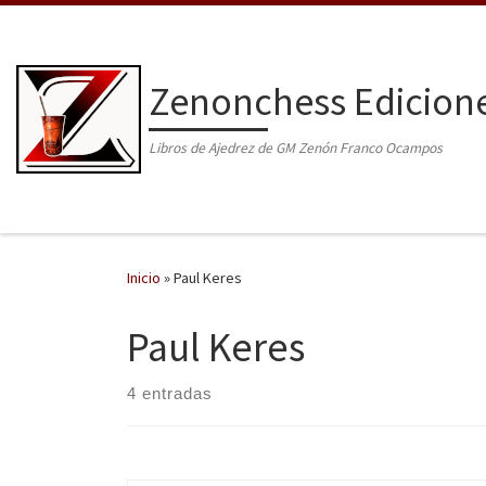
Saltar al contenido
Zenonchess Edicion
Libros de Ajedrez de GM Zenón Franco Ocampos
Inicio
»
Paul Keres
Paul Keres
4 entradas