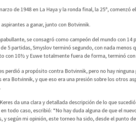
marzo de 1948 en La Haya y la ronda final, la 25ª, comenzó 
aspirantes a ganar, junto con Botvinnik.
o apabullante, se consagró como campeón del mundo con 14 p
 de 5 partidas, Smyslov terminó segundo, con nada menos qu
to con 10½ y Euwe totalmente fuera de forma, terminó con 
s perdió a propósito contra Botvinnik, pero no hay ninguna p
s era Botvinnik, y que eso era una presión sobre los otros a
.
Keres da una clara y detallada descripción de lo que sucedió 
 en todo caso, escribió: “No hay duda alguna de que el nue
, y según mi opinión, este torneo ha sido, desde el punto de 