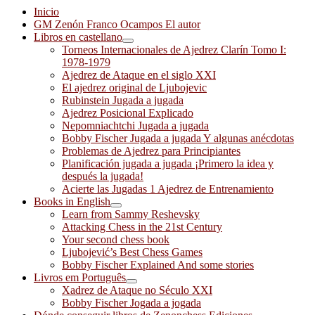
Inicio
GM Zenón Franco Ocampos El autor
Libros en castellano
Torneos Internacionales de Ajedrez Clarín Tomo I:
1978-1979
Ajedrez de Ataque en el siglo XXI
El ajedrez original de Ljubojevic
Rubinstein Jugada a jugada
Ajedrez Posicional Explicado
Nepomniachtchi Jugada a jugada
Bobby Fischer Jugada a jugada Y algunas anécdotas
Problemas de Ajedrez para Principiantes
Planificación jugada a jugada ¡Primero la idea y
después la jugada!
Acierte las Jugadas 1 Ajedrez de Entrenamiento
Books in English
Learn from Sammy Reshevsky
Attacking Chess in the 21st Century
Your second chess book
Ljubojević’s Best Chess Games
Bobby Fischer Explained And some stories
Livros em Português
Xadrez de Ataque no Século XXI
Bobby Fischer Jogada a jogada