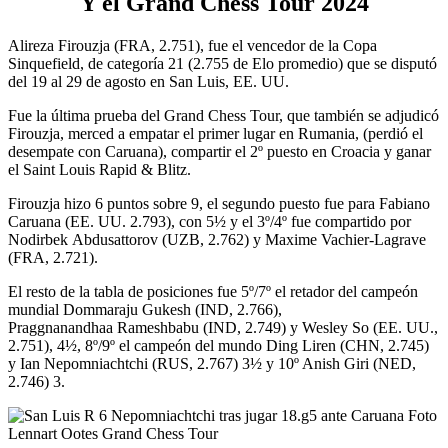
Y el Grand Chess Tour 2024
Alireza Firouzja (FRA, 2.751), fue el vencedor de la Copa
Sinquefield, de categoría 21 (2.755 de Elo promedio) que se disputó
del 19 al 29 de agosto en San Luis, EE. UU.
Fue la última prueba del Grand Chess Tour, que también se adjudicó
Firouzja, merced a empatar el primer lugar en Rumania, (perdió el
desempate con Caruana), compartir el 2º puesto en Croacia y ganar
el Saint Louis Rapid & Blitz.
Firouzja hizo 6 puntos sobre 9, el segundo puesto fue para Fabiano
Caruana (EE. UU. 2.793), con 5½ y el 3º/4º fue compartido por
Nodirbek Abdusattorov (UZB, 2.762) y Maxime Vachier-Lagrave
(FRA, 2.721).
El resto de la tabla de posiciones fue 5º/7º el retador del campeón
mundial Dommaraju Gukesh (IND, 2.766),
Praggnanandhaa Rameshbabu (IND, 2.749) y Wesley So (EE. UU.,
2.751), 4½, 8º/9º el campeón del mundo Ding Liren (CHN, 2.745)
y Ian Nepomniachtchi (RUS, 2.767) 3½ y 10º Anish Giri (NED,
2.746) 3.