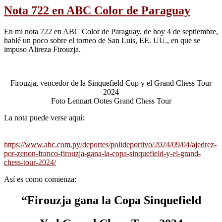
Nota 722 en ABC Color de Paraguay
En mi nota 722 en ABC Color de Paraguay, de hoy 4 de septiembre,
hablé un poco sobre el torneo de San Luis, EE. UU., en que se
impuso Alireza Firouzja.
Firouzja, vencedor de la Sinquefield Cup y el Grand Chess Tour
2024
Foto Lennart Ootes Grand Chess Tour
La nota puede verse aquí:
https://www.abc.com.py/deportes/polideportivo/2024/09/04/ajedrez-
por-zenon-franco-firouzja-gana-la-copa-sinquefield-y-el-grand-
chess-tour-2024/
Así es como comienza:
“Firouzja gana la Copa Sinquefield