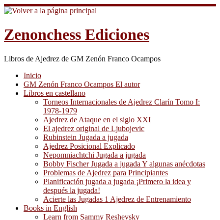
Saltar
al
contenido
Zenonchess Ediciones
Libros de Ajedrez de GM Zenón Franco Ocampos
Inicio
GM Zenón Franco Ocampos El autor
Libros en castellano
Torneos Internacionales de Ajedrez Clarín Tomo I:
1978-1979
Ajedrez de Ataque en el siglo XXI
El ajedrez original de Ljubojevic
Rubinstein Jugada a jugada
Ajedrez Posicional Explicado
Nepomniachtchi Jugada a jugada
Bobby Fischer Jugada a jugada Y algunas anécdotas
Problemas de Ajedrez para Principiantes
Planificación jugada a jugada ¡Primero la idea y
después la jugada!
Acierte las Jugadas 1 Ajedrez de Entrenamiento
Books in English
Learn from Sammy Reshevsky