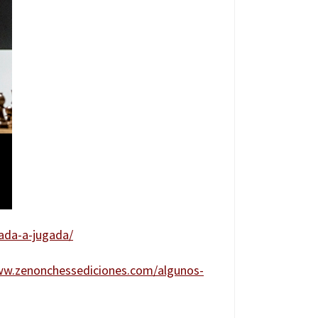
gada-a-jugada/
ww.zenonchessediciones.com/algunos-