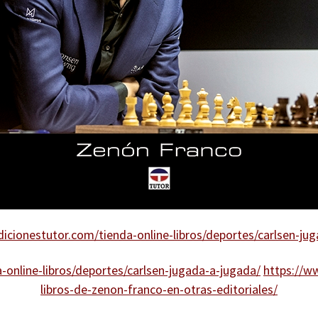
icionestutor.com/tienda-online-libros/deportes/carlsen-ju
-online-libros/deportes/carlsen-jugada-a-jugada/
https://w
libros-de-zenon-franco-en-otras-editoriales/