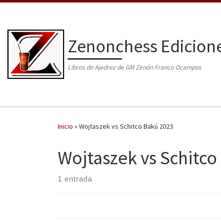
Saltar al contenido
Zenonchess Edicion
Libros de Ajedrez de GM Zenón Franco Ocampos
Inicio
»
Wojtaszek vs Schitco Bakú 2023
Wojtaszek vs Schitco
1 entrada