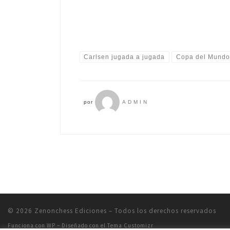
Carlsen jugada a jugada
Copa del Mundo
por
ADMIN
© 2026
Zenonchess Ediciones
– Todos los derechos reservados
Funciona con
WP
– Diseñado con el
Tema Customizr