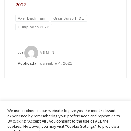
2022
Axel Bachmann
Gran Suizo FIDE
Olimpiadas 2022
por
ADMIN
Publicada
noviembre 4, 2021
We use cookies on our website to give you the most relevant
experience by remembering your preferences and repeat visits.
By clicking “Accept All”, you consent to the use of ALL the
© 2026
Zenonchess Ediciones
– Todos los derechos reservados
cookies. However, you may visit "Cookie Settings" to provide a
Funciona con
WP
– Diseñado con el
Tema Customizr