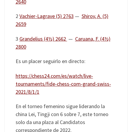
2640
2
Vachier-Lagrave (5) 2763
—
Shirov, A. (5)
2659
3
Grandelius (4½) 2662
—
Caruana, F. (4½)
2800
Es un placer seguirlo en directo:
https://chess24.com/es/watch/live-
tournaments/fide-chess-com-grand-swiss-
2021/8/1/1
En el torneo femenino sigue liderando la
china Lei, Tingji con 6 sobre 7, este torneo
solo da una plaza al Candidatos
correspondiente de 2022.