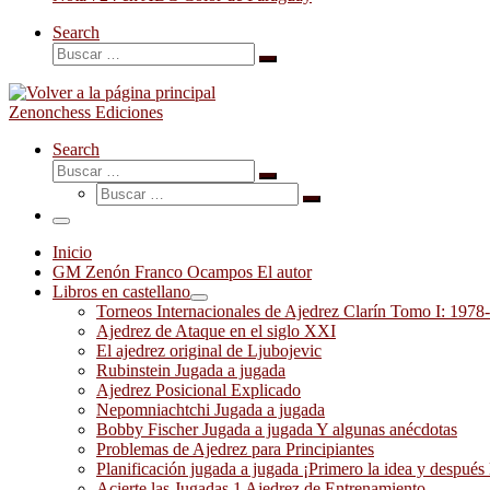
Search
Buscar
Buscar
…
Zenonchess Ediciones
Search
Buscar
Buscar
Buscar
…
Buscar
…
Menú
Inicio
GM Zenón Franco Ocampos El autor
Libros en castellano
Torneos Internacionales de Ajedrez Clarín Tomo I: 1978
Ajedrez de Ataque en el siglo XXI
El ajedrez original de Ljubojevic
Rubinstein Jugada a jugada
Ajedrez Posicional Explicado
Nepomniachtchi Jugada a jugada
Bobby Fischer Jugada a jugada Y algunas anécdotas
Problemas de Ajedrez para Principiantes
Planificación jugada a jugada ¡Primero la idea y después 
Acierte las Jugadas 1 Ajedrez de Entrenamiento