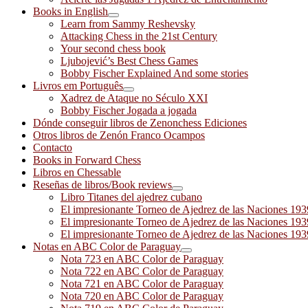
Books in English
Learn from Sammy Reshevsky
Attacking Chess in the 21st Century
Your second chess book
Ljubojević’s Best Chess Games
Bobby Fischer Explained And some stories
Livros em Português
Xadrez de Ataque no Século XXI
Bobby Fischer Jogada a jogada
Dónde conseguir libros de Zenonchess Ediciones
Otros libros de Zenón Franco Ocampos
Contacto
Books in Forward Chess
Libros en Chessable
Reseñas de libros/Book reviews
Libro Titanes del ajedrez cubano
El impresionante Torneo de Ajedrez de las Naciones 19
El impresionante Torneo de Ajedrez de las Naciones 19
El impresionante Torneo de Ajedrez de las Naciones 19
Notas en ABC Color de Paraguay
Nota 723 en ABC Color de Paraguay
Nota 722 en ABC Color de Paraguay
Nota 721 en ABC Color de Paraguay
Nota 720 en ABC Color de Paraguay