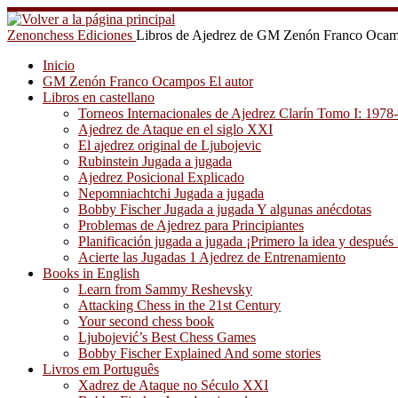
Saltar
al
Zenonchess Ediciones
Libros de Ajedrez de GM Zenón Franco Oca
contenido
Inicio
GM Zenón Franco Ocampos El autor
Libros en castellano
Torneos Internacionales de Ajedrez Clarín Tomo I: 1978
Ajedrez de Ataque en el siglo XXI
El ajedrez original de Ljubojevic
Rubinstein Jugada a jugada
Ajedrez Posicional Explicado
Nepomniachtchi Jugada a jugada
Bobby Fischer Jugada a jugada Y algunas anécdotas
Problemas de Ajedrez para Principiantes
Planificación jugada a jugada ¡Primero la idea y después 
Acierte las Jugadas 1 Ajedrez de Entrenamiento
Books in English
Learn from Sammy Reshevsky
Attacking Chess in the 21st Century
Your second chess book
Ljubojević’s Best Chess Games
Bobby Fischer Explained And some stories
Livros em Português
Xadrez de Ataque no Século XXI