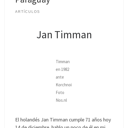
ARTÍCULOS
Jan Timman
Timman
en 1982
ante
Korchnoi
Foto
Nos.nl
El holandés Jan Timman cumple 71 años hoy
14 de diciembre, hablo un poco de él en mi