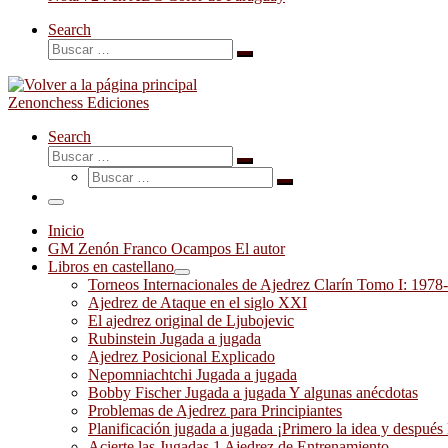
Search
Buscar
Buscar
…
Zenonchess Ediciones
Search
Buscar
Buscar
Buscar
…
Buscar
…
Menú
Inicio
GM Zenón Franco Ocampos El autor
Libros en castellano
Torneos Internacionales de Ajedrez Clarín Tomo I: 1978
Ajedrez de Ataque en el siglo XXI
El ajedrez original de Ljubojevic
Rubinstein Jugada a jugada
Ajedrez Posicional Explicado
Nepomniachtchi Jugada a jugada
Bobby Fischer Jugada a jugada Y algunas anécdotas
Problemas de Ajedrez para Principiantes
Planificación jugada a jugada ¡Primero la idea y después 
Acierte las Jugadas 1 Ajedrez de Entrenamiento