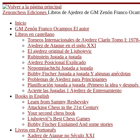
Saltar
al
Zenonchess Ediciones
Libros de Ajedrez de GM Zenón Franco Oca
contenido
Inicio
GM Zenón Franco Ocampos El autor
Libros en castellano
Torneos Internacionales de Ajedrez Clarín Tomo I: 1978
Ajedrez de Ataque en el siglo XXI
El ajedrez original de Ljubojevic
Rubinstein Jugada a jugada
Ajedrez Posicional Explicado
Nepomniachtchi Jugada a jugada
Bobby Fischer Jugada a jugada Y algunas anécdotas
Problemas de Ajedrez para Principiantes
Planificación jugada a jugada ¡Primero la idea y después 
Acierte las Jugadas 1 Ajedrez de Entrenamiento
Books in English
Learn from Sammy Reshevsky
Attacking Chess in the 21st Century
Your second chess book
Ljubojević’s Best Chess Games
Bobby Fischer Explained And some stories
Livros em Português
Xadrez de Ataque no Século XXI