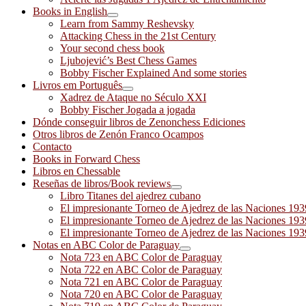
Books in English
Learn from Sammy Reshevsky
Attacking Chess in the 21st Century
Your second chess book
Ljubojević’s Best Chess Games
Bobby Fischer Explained And some stories
Livros em Português
Xadrez de Ataque no Século XXI
Bobby Fischer Jogada a jogada
Dónde conseguir libros de Zenonchess Ediciones
Otros libros de Zenón Franco Ocampos
Contacto
Books in Forward Chess
Libros en Chessable
Reseñas de libros/Book reviews
Libro Titanes del ajedrez cubano
El impresionante Torneo de Ajedrez de las Naciones 19
El impresionante Torneo de Ajedrez de las Naciones 19
El impresionante Torneo de Ajedrez de las Naciones 19
Notas en ABC Color de Paraguay
Nota 723 en ABC Color de Paraguay
Nota 722 en ABC Color de Paraguay
Nota 721 en ABC Color de Paraguay
Nota 720 en ABC Color de Paraguay