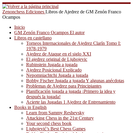
Saltar
al
Zenonchess Ediciones
Libros de Ajedrez de GM Zenón Franco
contenido
Ocampos
Inicio
GM Zenón Franco Ocampos El autor
Libros en castellano
Torneos Internacionales de Ajedrez Clarín Tomo I:
1978-1979
Ajedrez de Ataque en el siglo XXI
El ajedrez original de Ljubojevic
Rubinstein Jugada a jugada
Ajedrez Posicional Explicado
Nepomniachtchi Jugada a jugada
Bobby Fischer Jugada a jugada Y algunas anécdotas
Problemas de Ajedrez para Principiantes
Planificación jugada a jugada ¡Primero la idea y
después la jugada!
Acierte las Jugadas 1 Ajedrez de Entrenamiento
Books in English
Learn from Sammy Reshevsky
Attacking Chess in the 21st Century
Your second chess book
Ljubojević’s Best Chess Games