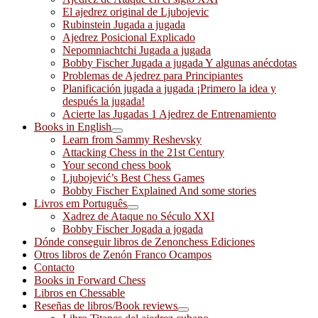
El ajedrez original de Ljubojevic
Rubinstein Jugada a jugada
Ajedrez Posicional Explicado
Nepomniachtchi Jugada a jugada
Bobby Fischer Jugada a jugada Y algunas anécdotas
Problemas de Ajedrez para Principiantes
Planificación jugada a jugada ¡Primero la idea y
después la jugada!
Acierte las Jugadas 1 Ajedrez de Entrenamiento
Books in English
Learn from Sammy Reshevsky
Attacking Chess in the 21st Century
Your second chess book
Ljubojević’s Best Chess Games
Bobby Fischer Explained And some stories
Livros em Português
Xadrez de Ataque no Século XXI
Bobby Fischer Jogada a jogada
Dónde conseguir libros de Zenonchess Ediciones
Otros libros de Zenón Franco Ocampos
Contacto
Books in Forward Chess
Libros en Chessable
Reseñas de libros/Book reviews