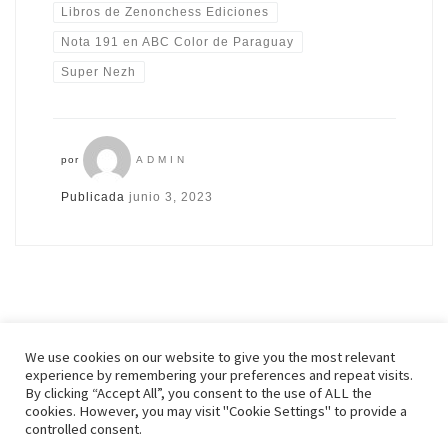
Libros de Zenonchess Ediciones
Nota 191 en ABC Color de Paraguay
Super Nezh
por
ADMIN
Publicada
junio 3, 2023
We use cookies on our website to give you the most relevant
experience by remembering your preferences and repeat visits.
By clicking “Accept All”, you consent to the use of ALL the
© 2026
Zenonchess Ediciones
– Todos los derechos reservados
cookies. However, you may visit "Cookie Settings" to provide a
Funciona con
WP
– Diseñado con el
Tema Customizr
controlled consent.