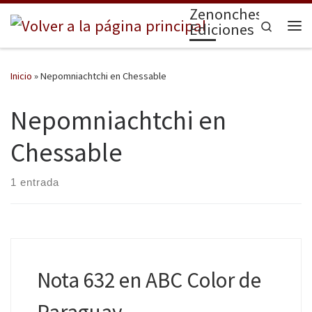
Zenonchess
Saltar al contenido
Search
Ediciones
Me
Inicio
»
Nepomniachtchi en Chessable
Nepomniachtchi en
Chessable
1 entrada
Nota 632 en ABC Color de
Paraguay