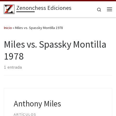
Zenonchess Ediciones
Saltar al contenido
Search
Me
Inicio
»
Miles vs. Spassky Montilla 1978
Miles vs. Spassky Montilla
1978
1 entrada
Anthony Miles
ARTÍCULOS