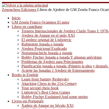
Saltar
al
Zenonchess Ediciones
Libros de Ajedrez de GM Zenón Franco Oca
contenido
Inicio
GM Zenón Franco Ocampos El autor
Libros en castellano
Torneos Internacionales de Ajedrez Clarín Tomo I: 1978
Ajedrez de Ataque en el siglo XXI
El ajedrez original de Ljubojevic
Rubinstein Jugada a jugada
Ajedrez Posicional Explicado
Nepomniachtchi Jugada a jugada
Bobby Fischer Jugada a jugada Y algunas anécdotas
Problemas de Ajedrez para Principiantes
Planificación jugada a jugada ¡Primero la idea y después 
Acierte las Jugadas 1 Ajedrez de Entrenamiento
Books in English
Learn from Sammy Reshevsky
Attacking Chess in the 21st Century
Your second chess book
Ljubojević’s Best Chess Games
Bobby Fischer Explained And some stories
Livros em Português
Xadrez de Ataque no Século XXI