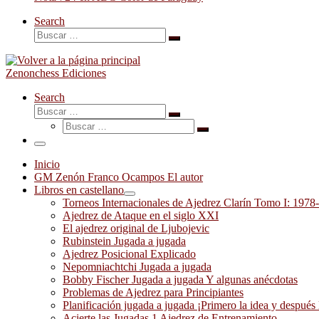
Search
Buscar
Buscar
…
Zenonchess Ediciones
Search
Buscar
Buscar
Buscar
…
Buscar
…
Menú
Inicio
GM Zenón Franco Ocampos El autor
Libros en castellano
Torneos Internacionales de Ajedrez Clarín Tomo I: 1978
Ajedrez de Ataque en el siglo XXI
El ajedrez original de Ljubojevic
Rubinstein Jugada a jugada
Ajedrez Posicional Explicado
Nepomniachtchi Jugada a jugada
Bobby Fischer Jugada a jugada Y algunas anécdotas
Problemas de Ajedrez para Principiantes
Planificación jugada a jugada ¡Primero la idea y después 
Acierte las Jugadas 1 Ajedrez de Entrenamiento