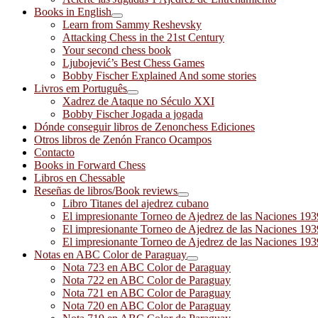
Books in English
Learn from Sammy Reshevsky
Attacking Chess in the 21st Century
Your second chess book
Ljubojević’s Best Chess Games
Bobby Fischer Explained And some stories
Livros em Português
Xadrez de Ataque no Século XXI
Bobby Fischer Jogada a jogada
Dónde conseguir libros de Zenonchess Ediciones
Otros libros de Zenón Franco Ocampos
Contacto
Books in Forward Chess
Libros en Chessable
Reseñas de libros/Book reviews
Libro Titanes del ajedrez cubano
El impresionante Torneo de Ajedrez de las Naciones 19
El impresionante Torneo de Ajedrez de las Naciones 19
El impresionante Torneo de Ajedrez de las Naciones 19
Notas en ABC Color de Paraguay
Nota 723 en ABC Color de Paraguay
Nota 722 en ABC Color de Paraguay
Nota 721 en ABC Color de Paraguay
Nota 720 en ABC Color de Paraguay