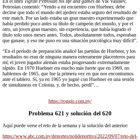
En el libro
Tigran Petrosian his life and games
de Vik Vasiliev,
Petrosian comentó: “Yendo a mi encuentro con Huebner, debe
decirse que todo el mundo del ajedrez estaba seguro del resultado de
este match. Por un lado estaba un gran maestro experimentado que
había perdido poco antes su título de campeón del mundo, y por el
otro, un joven gran maestro, sin experiencia, que había logrado el
título solo unos meses antes. Todos, absolutamente todos, esperaban
que ganase, y eso me puso en una situación psicológica muy difícil”.
“En el período de preparación analicé las partidas de Huebner, y los
resultados no eran de ninguna manera enteramente placenteros para
mí; el joven jugador alemán estaba progresando extremadamente
rápido. En 1970 Huebner era mucho más fuerte que en 1969, no
hablemos de 1965, que fue la primera vez en que nos encontramos
ante el tablero. Sí, ya en 1965 yo jugué con Huebner en una sesión
de simultaneas en Colonia, y, de hecho, perdí”…
https://roggio.com.py/
Problema 621 y solución del 620
Aquí puede verse el reto de la semana y la solución del anterior:
https://www.abc.com.py/deportes/polideportivo/2022/09/07/reto-del-