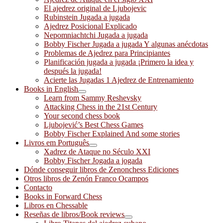
El ajedrez original de Ljubojevic
Rubinstein Jugada a jugada
Ajedrez Posicional Explicado
Nepomniachtchi Jugada a jugada
Bobby Fischer Jugada a jugada Y algunas anécdotas
Problemas de Ajedrez para Principiantes
Planificación jugada a jugada ¡Primero la idea y
después la jugada!
Acierte las Jugadas 1 Ajedrez de Entrenamiento
Books in English
Learn from Sammy Reshevsky
Attacking Chess in the 21st Century
Your second chess book
Ljubojević’s Best Chess Games
Bobby Fischer Explained And some stories
Livros em Português
Xadrez de Ataque no Século XXI
Bobby Fischer Jogada a jogada
Dónde conseguir libros de Zenonchess Ediciones
Otros libros de Zenón Franco Ocampos
Contacto
Books in Forward Chess
Libros en Chessable
Reseñas de libros/Book reviews