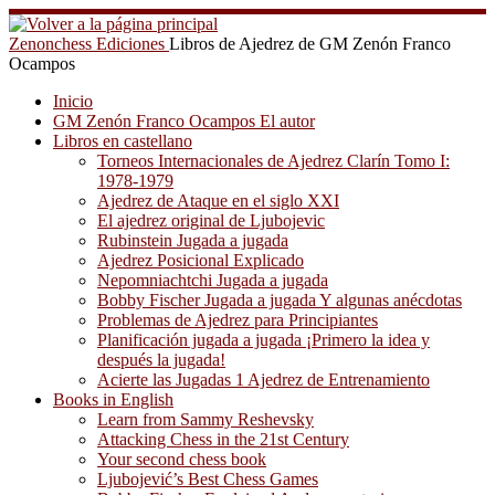
Saltar
al
Zenonchess Ediciones
Libros de Ajedrez de GM Zenón Franco
contenido
Ocampos
Inicio
GM Zenón Franco Ocampos El autor
Libros en castellano
Torneos Internacionales de Ajedrez Clarín Tomo I:
1978-1979
Ajedrez de Ataque en el siglo XXI
El ajedrez original de Ljubojevic
Rubinstein Jugada a jugada
Ajedrez Posicional Explicado
Nepomniachtchi Jugada a jugada
Bobby Fischer Jugada a jugada Y algunas anécdotas
Problemas de Ajedrez para Principiantes
Planificación jugada a jugada ¡Primero la idea y
después la jugada!
Acierte las Jugadas 1 Ajedrez de Entrenamiento
Books in English
Learn from Sammy Reshevsky
Attacking Chess in the 21st Century
Your second chess book
Ljubojević’s Best Chess Games