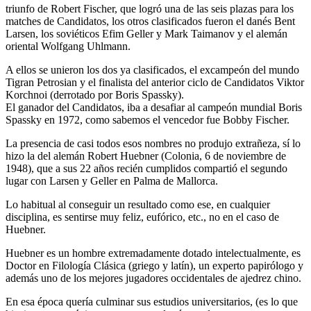
triunfo de Robert Fischer, que logró una de las seis plazas para los
matches de Candidatos, los otros clasificados fueron el danés Bent
Larsen, los soviéticos Efim Geller y Mark Taimanov y el alemán
oriental Wolfgang Uhlmann.
A ellos se unieron los dos ya clasificados, el excampeón del mundo
Tigran Petrosian y el finalista del anterior ciclo de Candidatos Viktor
Korchnoi (derrotado por Boris Spassky).
El ganador del Candidatos, iba a desafiar al campeón mundial Boris
Spassky en 1972, como sabemos el vencedor fue Bobby Fischer.
La presencia de casi todos esos nombres no produjo extrañeza, sí lo
hizo la del alemán Robert Huebner (Colonia, 6 de noviembre de
1948), que a sus 22 años recién cumplidos compartió el segundo
lugar con Larsen y Geller en Palma de Mallorca.
Lo habitual al conseguir un resultado como ese, en cualquier
disciplina, es sentirse muy feliz, eufórico, etc., no en el caso de
Huebner.
Huebner es un hombre extremadamente dotado intelectualmente, es
Doctor en Filología Clásica (griego y latín), un experto papirólogo y
además uno de los mejores jugadores occidentales de ajedrez chino.
En esa época quería culminar sus estudios universitarios, (es lo que