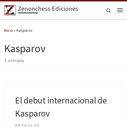
Zenonchess Ediciones
Saltar al contenido
Search
Me
Inicio
»
Kasparov
Kasparov
1 entrada
El debut internacional de
Kasparov
ARTÍCULOS