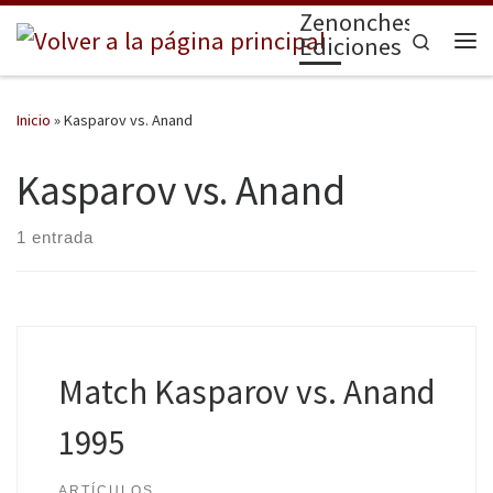
Zenonchess
Saltar al contenido
Search
Ediciones
Me
Inicio
»
Kasparov vs. Anand
Kasparov vs. Anand
1 entrada
Match Kasparov vs. Anand
1995
ARTÍCULOS