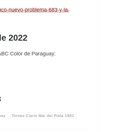
anco-nuevo-problema-683-y-la-
de 2022
n ABC Color de Paraguay:
3
uay
Torneo Clarín Mar del Plata 1982