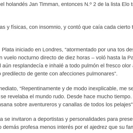
 el holandés Jan Timman, entonces N.º 2 de la lista Elo 
s y físicas, con insomnio, y contó que caía cada cierto
l Plata iniciado en Londres, “atormentado por una tos de
n vuelo nocturno directo de diez horas – voló hasta la 
 aún resplandecía e inhalé a todo pulmón el fresco olor
io predilecto de gente con afecciones pulmonares”.
nmediato, “Repentinamente y de modo inexplicable, me s
se revelaba el mundo rudo. Desde hace mucho tiempo. 
 insana sobre aventureros y canallas de todos los pelajes”
 se invitaron a deportistas y personalidades para presen
 lo demás profesa menos interés por el ajedrez que su f