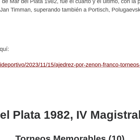
 de Mar del Plata 1982, fue el cuarto y el último, con l
 Jan Timman, superando también a Portisch, Polugaevsk
quí:
lideportivo/2023/11/15/ajedrez-por-zenon-franco-torneo
el Plata 1982, IV Magistral
Torneos Memorables (10)