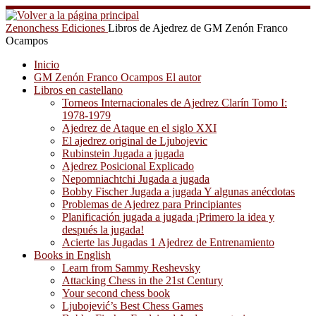
Saltar
al
Zenonchess Ediciones
Libros de Ajedrez de GM Zenón Franco
contenido
Ocampos
Inicio
GM Zenón Franco Ocampos El autor
Libros en castellano
Torneos Internacionales de Ajedrez Clarín Tomo I:
1978-1979
Ajedrez de Ataque en el siglo XXI
El ajedrez original de Ljubojevic
Rubinstein Jugada a jugada
Ajedrez Posicional Explicado
Nepomniachtchi Jugada a jugada
Bobby Fischer Jugada a jugada Y algunas anécdotas
Problemas de Ajedrez para Principiantes
Planificación jugada a jugada ¡Primero la idea y
después la jugada!
Acierte las Jugadas 1 Ajedrez de Entrenamiento
Books in English
Learn from Sammy Reshevsky
Attacking Chess in the 21st Century
Your second chess book
Ljubojević’s Best Chess Games