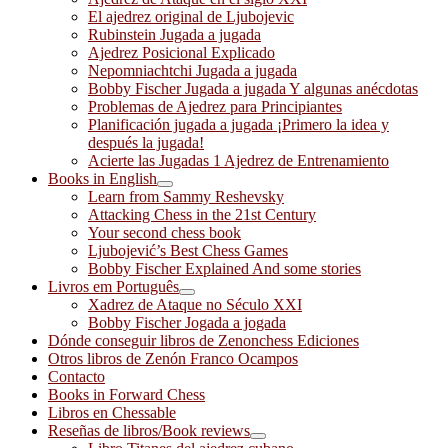
El ajedrez original de Ljubojevic
Rubinstein Jugada a jugada
Ajedrez Posicional Explicado
Nepomniachtchi Jugada a jugada
Bobby Fischer Jugada a jugada Y algunas anécdotas
Problemas de Ajedrez para Principiantes
Planificación jugada a jugada ¡Primero la idea y
después la jugada!
Acierte las Jugadas 1 Ajedrez de Entrenamiento
Books in English
Learn from Sammy Reshevsky
Attacking Chess in the 21st Century
Your second chess book
Ljubojević’s Best Chess Games
Bobby Fischer Explained And some stories
Livros em Português
Xadrez de Ataque no Século XXI
Bobby Fischer Jogada a jogada
Dónde conseguir libros de Zenonchess Ediciones
Otros libros de Zenón Franco Ocampos
Contacto
Books in Forward Chess
Libros en Chessable
Reseñas de libros/Book reviews