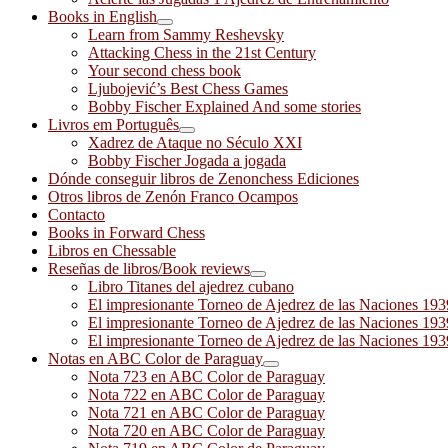
Books in English
Learn from Sammy Reshevsky
Attacking Chess in the 21st Century
Your second chess book
Ljubojević’s Best Chess Games
Bobby Fischer Explained And some stories
Livros em Português
Xadrez de Ataque no Século XXI
Bobby Fischer Jogada a jogada
Dónde conseguir libros de Zenonchess Ediciones
Otros libros de Zenón Franco Ocampos
Contacto
Books in Forward Chess
Libros en Chessable
Reseñas de libros/Book reviews
Libro Titanes del ajedrez cubano
El impresionante Torneo de Ajedrez de las Naciones 19
El impresionante Torneo de Ajedrez de las Naciones 19
El impresionante Torneo de Ajedrez de las Naciones 19
Notas en ABC Color de Paraguay
Nota 723 en ABC Color de Paraguay
Nota 722 en ABC Color de Paraguay
Nota 721 en ABC Color de Paraguay
Nota 720 en ABC Color de Paraguay