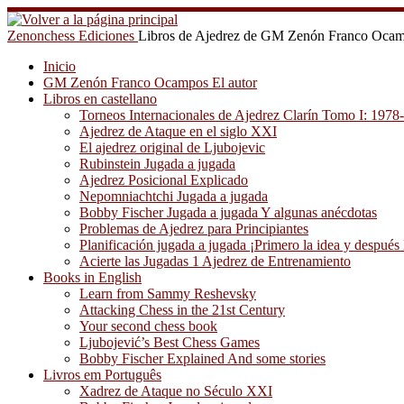
Saltar
al
Zenonchess Ediciones
Libros de Ajedrez de GM Zenón Franco Oca
contenido
Inicio
GM Zenón Franco Ocampos El autor
Libros en castellano
Torneos Internacionales de Ajedrez Clarín Tomo I: 1978
Ajedrez de Ataque en el siglo XXI
El ajedrez original de Ljubojevic
Rubinstein Jugada a jugada
Ajedrez Posicional Explicado
Nepomniachtchi Jugada a jugada
Bobby Fischer Jugada a jugada Y algunas anécdotas
Problemas de Ajedrez para Principiantes
Planificación jugada a jugada ¡Primero la idea y después 
Acierte las Jugadas 1 Ajedrez de Entrenamiento
Books in English
Learn from Sammy Reshevsky
Attacking Chess in the 21st Century
Your second chess book
Ljubojević’s Best Chess Games
Bobby Fischer Explained And some stories
Livros em Português
Xadrez de Ataque no Século XXI