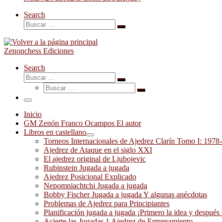
Search
Buscar
Buscar
…
Zenonchess Ediciones
Search
Buscar
Buscar
Buscar
…
Buscar
…
Menú
Inicio
GM Zenón Franco Ocampos El autor
Libros en castellano
Torneos Internacionales de Ajedrez Clarín Tomo I: 1978
Ajedrez de Ataque en el siglo XXI
El ajedrez original de Ljubojevic
Rubinstein Jugada a jugada
Ajedrez Posicional Explicado
Nepomniachtchi Jugada a jugada
Bobby Fischer Jugada a jugada Y algunas anécdotas
Problemas de Ajedrez para Principiantes
Planificación jugada a jugada ¡Primero la idea y después 
Acierte las Jugadas 1 Ajedrez de Entrenamiento